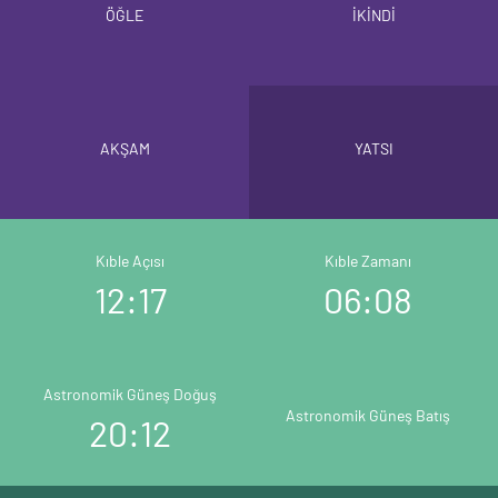
ÖĞLE
İKİNDİ
AKŞAM
YATSI
Kıble Açısı
Kıble Zamanı
12:17
06:08
Astronomik Güneş Doğuş
Astronomik Güneş Batış
20:12