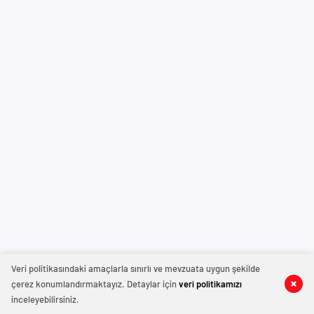
Veri politikasındaki amaçlarla sınırlı ve mevzuata uygun şekilde
çerez konumlandırmaktayız. Detaylar için
veri politikamızı
inceleyebilirsiniz.