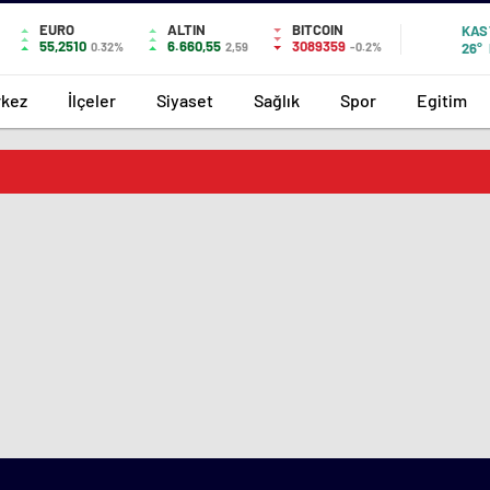
EURO
ALTIN
BITCOIN
KAS
55,2510
6.660,55
3089359
0.32%
2,59
-0.2%
26°
kez
İlçeler
Siyaset
Sağlık
Spor
Egitim