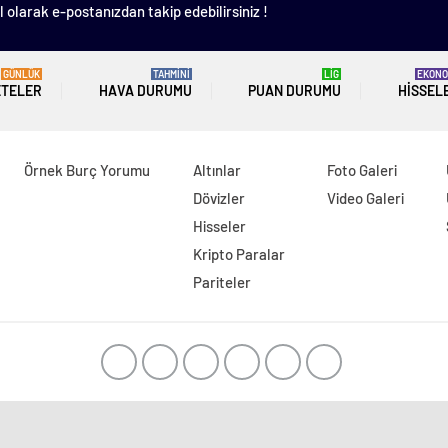
 olarak e-postanızdan takip edebilirsiniz !
GÜNLÜK
TAHMİNİ
LİG
EKONO
ETELER
HAVA DURUMU
PUAN DURUMU
HISSEL
Örnek Burç Yorumu
Altınlar
Foto Galeri
Dövizler
Video Galeri
Hisseler
Kripto Paralar
Pariteler