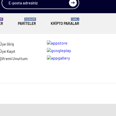
Mİ
EKONOMİ
CANLI
ER
PARITELER
KRIPTO PARALAR
Üye Giriş
Üye Kayıt
Şifremi Unuttum