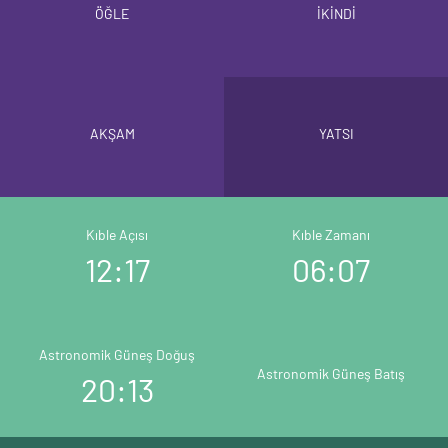
ÖĞLE
İKİNDİ
AKŞAM
YATSI
Kıble Açısı
Kıble Zamanı
12:17
06:07
Astronomik Güneş Doğuş
Astronomik Güneş Batış
20:13