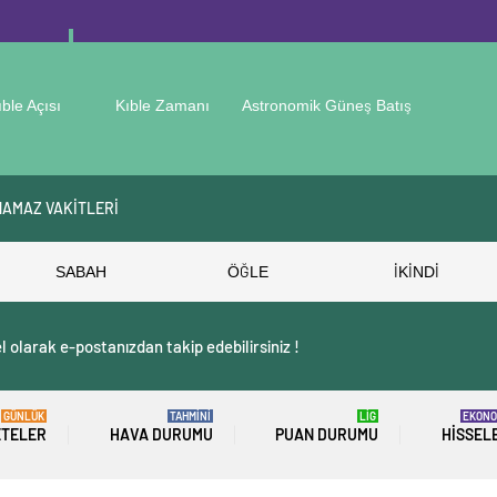
ıble Açısı
Kıble Zamanı
Astronomik Güneş Batış
NAMAZ VAKİTLERİ
SABAH
ÖĞLE
İKİNDİ
 olarak e-postanızdan takip edebilirsiniz !
GÜNLÜK
TAHMİNİ
LİG
EKONO
ETELER
HAVA DURUMU
PUAN DURUMU
HISSEL