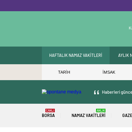
K
HAFTALIK NAMAZ VAKİTLERİ
AYLIK 
TARİH
İMSAK
Haberleri güncel
CANLI
ANLIK
BORSA
NAMAZ VAKITLERI
GAZ