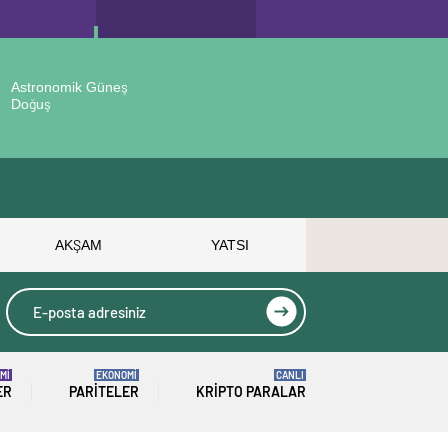
Astronomik Güneş
Doğuş
AKŞAM
YATSI
Mİ
EKONOMİ
CANLI
ER
PARITELER
KRIPTO PARALAR