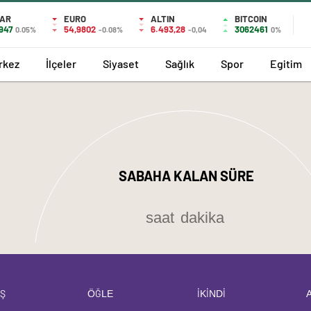
AR
EURO
ALTIN
BITCOIN
947
54,9802
6.493,28
3062461
0.05%
-0.08%
-0,04
0%
rkez
İlçeler
Siyaset
Sağlık
Spor
Egitim
SABAHA KALAN SÜRE
saat
dakika
Ş
ÖĞLE
İKİNDİ