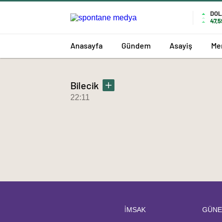
DOL
47,5
Anasayfa
Gündem
Asayiş
Me
Bilecik
22:11
İMSAK
GÜNE