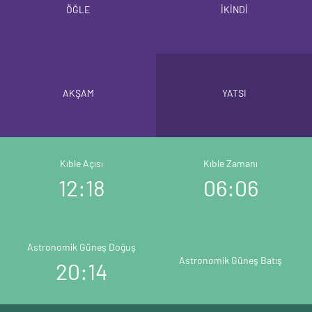
ÖĞLE
İKİNDİ
AKŞAM
YATSI
Kıble Açısı
Kıble Zamanı
12:18
06:06
Astronomik Güneş Doğuş
Astronomik Güneş Batış
20:14