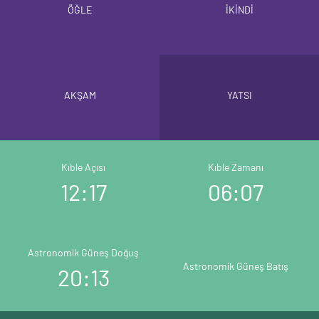
ÖĞLE
İKİNDİ
AKŞAM
YATSI
Kıble Açısı
Kıble Zamanı
12:17
06:07
Astronomik Güneş Doğuş
Astronomik Güneş Batış
20:13