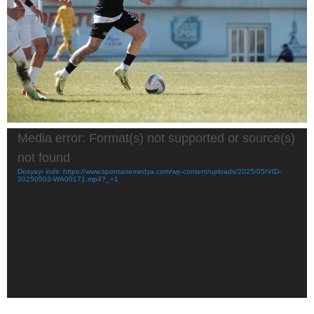
Çankaya
escort
siteleri
Video
Media error: Format(s) not supported or source(s)
oynatıcı
not found
Dosyayı indir: https://www.spontanemedya.com/wp-content/uploads/2025/05/VID-
20250503-WA00171.mp4?_=1