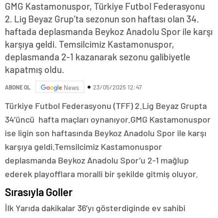
GMG Kastamonuspor, Türkiye Futbol Federasyonu
2. Lig Beyaz Grup’ta sezonun son haftası olan 34.
haftada deplasmanda Beykoz Anadolu Spor ile karşı
karşıya geldi. Temsilcimiz Kastamonuspor,
deplasmanda 2-1 kazanarak sezonu galibiyetle
kapatmış oldu.
23/05/2025 12:47
ABONE OL
News
Türkiye Futbol Federasyonu (TFF) 2.Lig Beyaz Grupta
34’üncü hafta maçları oynanıyor.GMG Kastamonuspor
ise ligin son haftasında Beykoz Anadolu Spor ile karşı
karşıya geldi.Temsilcimiz Kastamonuspor
deplasmanda Beykoz Anadolu Spor’u 2-1 mağlup
ederek playofflara moralli bir şekilde gitmiş oluyor.
Sırasıyla Goller
İlk Yarıda dakikalar 36’yı gösterdiginde ev sahibi