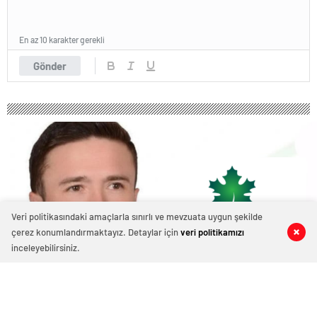
En az 10 karakter gerekli
Gönder
Veri politikasındaki amaçlarla sınırlı ve mevzuata uygun şekilde
çerez konumlandırmaktayız. Detaylar için
veri politikamızı
0
0
0
0
inceleyebilirsiniz.