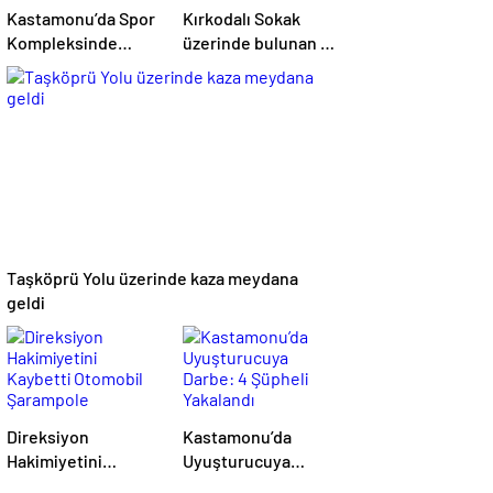
Kastamonu’da Spor
Kırkodalı Sokak
Kompleksinde
üzerinde bulunan 2
Yangın
katlı evde yangın
çıktı
Taşköprü Yolu üzerinde kaza meydana
geldi
Direksiyon
Kastamonu’da
Hakimiyetini
Uyuşturucuya
Kaybetti Otomobil
Darbe: 4 Şüpheli