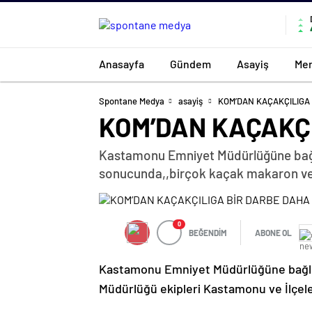
Anasayfa
Gündem
Asayiş
Mer
Spontane Medya
asayiş
KOM’DAN KAÇAKÇILIGA
KOM’DAN KAÇAKÇI
Kastamonu Emniyet Müdürlüğüne bağlı
sonucunda,,birçok kaçak makaron ve ci
0
BEĞENDİM
ABONE OL
Kastamonu Emniyet Müdürlüğüne bağlı 
Müdürlüğü ekipleri Kastamonu ve İlçe