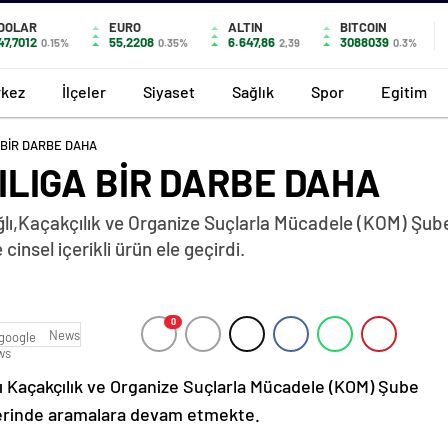
DOLAR
EURO
ALTIN
BITCOIN
47,7012
55,2208
6.647,86
3088039
0.15%
0.35%
2,39
0.3%
kez
İlçeler
Siyaset
Sağlık
Spor
Egitim
 BİR DARBE DAHA
LIGA BİR DARBE DAHA
,Kaçakçılık ve Organize Suçlarla Mücadele (KOM) Şube
nsel içerikli ürün ele geçirdi.
0
News
Kaçakçılık ve Organize Suçlarla Mücadele (KOM) Şube
lerinde aramalara devam etmekte.