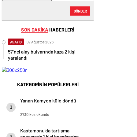
GÖNDER
SON DAKİKA
HABERLERİ
ASAYİŞ
07 Ağustos 2026
57’nci alay bulvarında kaza 2 kişi
yaralandı
KATEGORİNİN POPÜLERLERİ
Yanan Kamyon küle döndü
1
2730 kez okundu
Kastamonu’da tartışma
esnasında 1 kişi bacağından