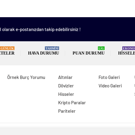
 olarak e-postanızdan takip edebilirsiniz !
GÜNLÜK
TAHMİNİ
LİG
EKONO
ETELER
HAVA DURUMU
PUAN DURUMU
HISSEL
Örnek Burç Yorumu
Altınlar
Foto Galeri
Dövizler
Video Galeri
Hisseler
Kripto Paralar
Pariteler