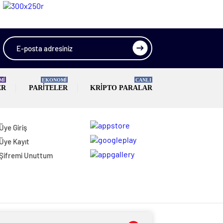
Şarampole
Yakalandı
Yuvarlandı
Mİ
EKONOMİ
CANLI
ER
PARITELER
KRIPTO PARALAR
Üye Giriş
Üye Kayıt
Şifremi Unuttum