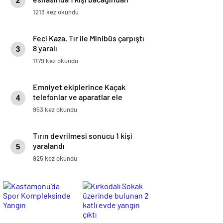
2
vuruldu
1213 kez okundu
Feci Kaza, Tır ile Minibüs çarpıştı
8 yaralı
3
1179 kez okundu
Emniyet ekiplerince Kaçak
telefonlar ve aparatlar ele
4
geçirildi
953 kez okundu
Tırın devrilmesi sonucu 1 kişi
yaralandı
5
925 kez okundu