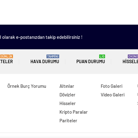
 olarak e-postanızdan takip edebilirsiniz !
GÜNLÜK
TAHMİNİ
LİG
EKONO
ETELER
HAVA DURUMU
PUAN DURUMU
HISSEL
Örnek Burç Yorumu
Altınlar
Foto Galeri
Dövizler
Video Galeri
Hisseler
Kripto Paralar
Pariteler