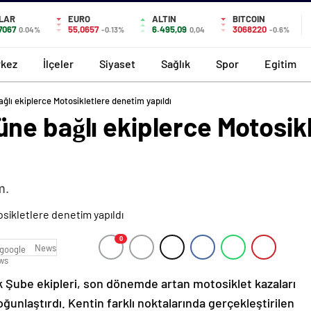
LAR
EURO
ALTIN
BITCOIN
7067
55,0657
6.495,09
3068220
0.04%
-0.13%
0,04
-0.6%
kez
İlçeler
Siyaset
Sağlık
Spor
Egitim
lı ekiplerce Motosikletlere denetim yapıldı
ne bağlı ekiplerce Motosik
m.
0
News
 Şube ekipleri, son dönemde artan motosiklet kazaları
ğunlaştırdı. Kentin farklı noktalarında gerçekleştirilen