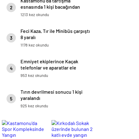
Kastamonu’da tartışma
esnasında 1 kişi bacağından
2
vuruldu
1213 kez okundu
Feci Kaza, Tır ile Minibüs çarpıştı
8 yaralı
3
1178 kez okundu
Emniyet ekiplerince Kaçak
telefonlar ve aparatlar ele
4
geçirildi
953 kez okundu
Tırın devrilmesi sonucu 1 kişi
yaralandı
5
925 kez okundu