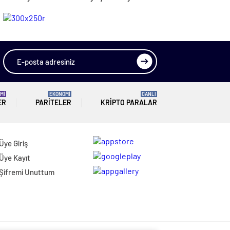
Kaybetti Otomobil
Darbe: 4 Şüpheli
Şarampole
Yakalandı
Yuvarlandı
Mİ
EKONOMİ
CANLI
ER
PARITELER
KRIPTO PARALAR
Üye Giriş
Üye Kayıt
Şifremi Unuttum