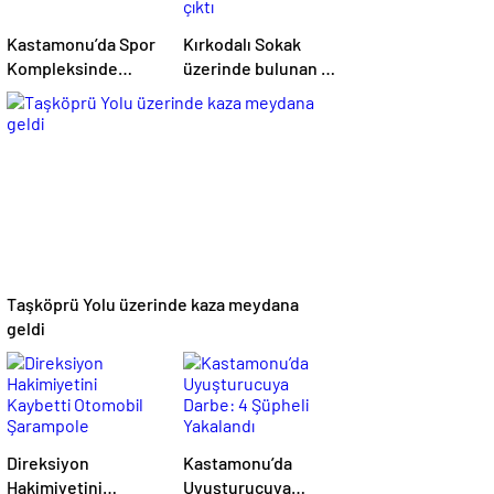
Kastamonu’da Spor
Kırkodalı Sokak
Kompleksinde
üzerinde bulunan 2
Yangın
katlı evde yangın
çıktı
Taşköprü Yolu üzerinde kaza meydana
geldi
Direksiyon
Kastamonu’da
Hakimiyetini
Uyuşturucuya