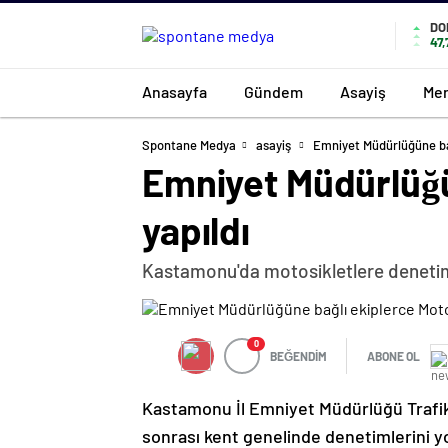
DO
47,
Anasayfa
Gündem
Asayiş
Mer
Spontane Medya
asayiş
Emniyet Müdürlüğüne bağ
Emniyet Müdürlüğü
yapıldı
Kastamonu'da motosikletlere deneti
0
BEĞENDİM
ABONE OL
Kastamonu İl Emniyet Müdürlüğü Trafik
sonrası kent genelinde denetimlerini yo