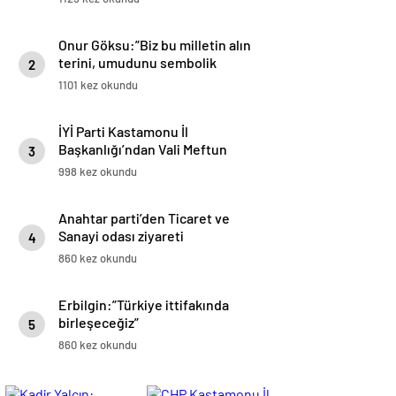
Onur Göksu:”Biz bu milletin alın
terini, umudunu sembolik
2
rakamlarla tüketen anlayışa
1101 kez okundu
karşıyız”
İYİ Parti Kastamonu İl
Başkanlığı’ndan Vali Meftun
3
Dallı’ya Ziyaret
998 kez okundu
Anahtar parti’den Ticaret ve
Sanayi odası ziyareti
4
860 kez okundu
Erbilgin:”Türkiye ittifakında
birleşeceğiz”
5
860 kez okundu