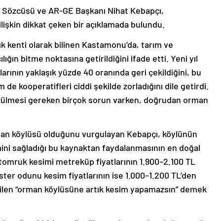
i Sözcüsü ve AR-GE Başkanı Nihat Kebapçı,
ilişkin dikkat çeken bir açıklamada bulundu.
ık kenti olarak bilinen Kastamonu’da, tarım ve
ğın bitme noktasına getirildiğini ifade etti. Yeni yıl
arının yaklaşık yüzde 40 oranında geri çekildiğini, bu
kooperatifleri ciddi şekilde zorladığını dile getirdi.
ülmesi gereken birçok sorun varken, doğrudan orman
an köylüsü olduğunu vurgulayan Kebapçı, köylünün
ni sağladığı bu kaynaktan faydalanmasının en doğal
 tomruk kesimi metreküp fiyatlarının 1.900–2.100 TL
ster odunu kesim fiyatlarının ise 1.000–1.200 TL’den
fiilen “orman köylüsüne artık kesim yapamazsın” demek