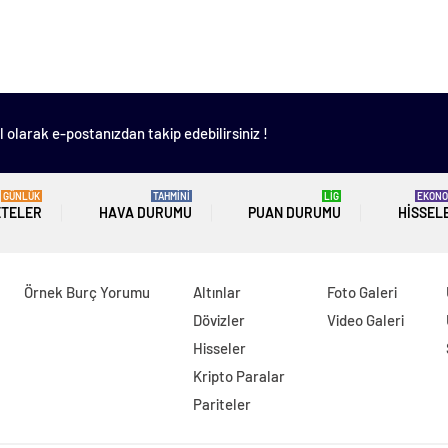
 olarak e-postanızdan takip edebilirsiniz !
GÜNLÜK
TAHMİNİ
LİG
EKONO
ETELER
HAVA DURUMU
PUAN DURUMU
HISSEL
Örnek Burç Yorumu
Altınlar
Foto Galeri
Dövizler
Video Galeri
Hisseler
Kripto Paralar
Pariteler