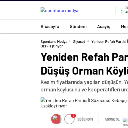
D
4
Anasayfa
Gündem
Asayiş
Mer
Spontane Medya
Siyaset
Yeniden Refah Partisi
Uzaklaştırıyor
Yeniden Refah Part
Düşüş Orman Köylü
Kesim fiyatlarında yapılan düşüşün, 
orman köylüsünü ve kooperatifleri üret
0
BEĞENDİM
ABONE OL