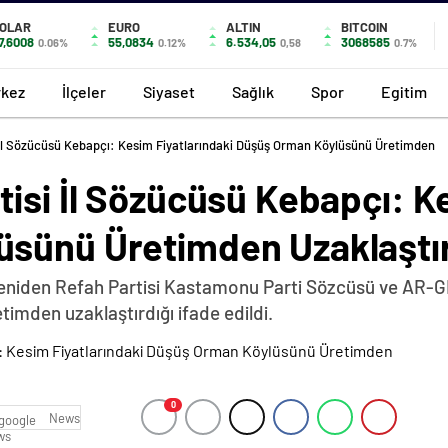
OLAR
EURO
ALTIN
BITCOIN
7,6008
55,0834
6.534,05
3068585
0.06%
0.12%
0,58
0.7%
kez
İlçeler
Siyaset
Sağlık
Spor
Egitim
 İl Sözücüsü Kebapçı: Kesim Fiyatlarındaki Düşüş Orman Köylüsünü Üretimden
isi İl Sözücüsü Kebapçı: Ke
sünü Üretimden Uzaklaştır
Yeniden Refah Partisi Kastamonu Parti Sözcüsü ve AR-G
imden uzaklaştırdığı ifade edildi.
0
News