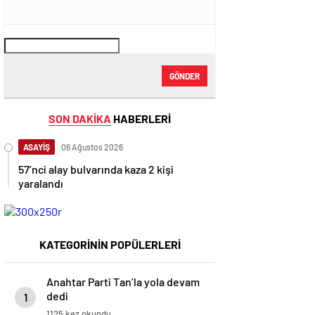
GÖNDER
SON DAKİKA
HABERLERİ
ASAYİŞ
06 Ağustos 2026
57’nci alay bulvarında kaza 2 kişi
yaralandı
KATEGORİNİN POPÜLERLERİ
Anahtar Parti Tan’la yola devam
dedi
1
1125 kez okundu