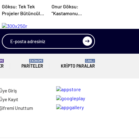
Göksu: Tek Tek
Onur Göksu:
Projeler Bütüncül
“Kastamonu
Planlamanın Yerini
Gençlerini
Tutmaz
Kaybederse
Geleceğini
Kaybeder”
Mİ
EKONOMİ
CANLI
ER
PARITELER
KRIPTO PARALAR
Üye Giriş
Üye Kayıt
Şifremi Unuttum