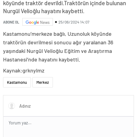
köyünde traktör devrildi.Traktörün içinde bulunan
Nurgül Velioğlu hayatını kaybetti.
25/06/2024 14:07
ABONE OL
News
Kastamonu’merkeze bağlı, Uzunoluk köyünde
traktörün devrilmesi sonucu ağır yaralanan 36
yaşındaki Nurgül Velioğlu Eğitim ve Araştırma
Hastanesi’nde hayatını kaybetti.
Kaynak:grknylmz
Kastamonu
Merkez