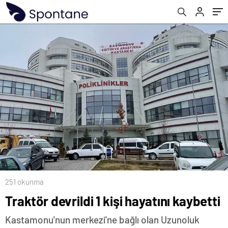
251 okunma
Traktör devrildi 1 kişi hayatını kaybetti
Kastamonu'nun merkezi'ne bağlı olan Uzunoluk