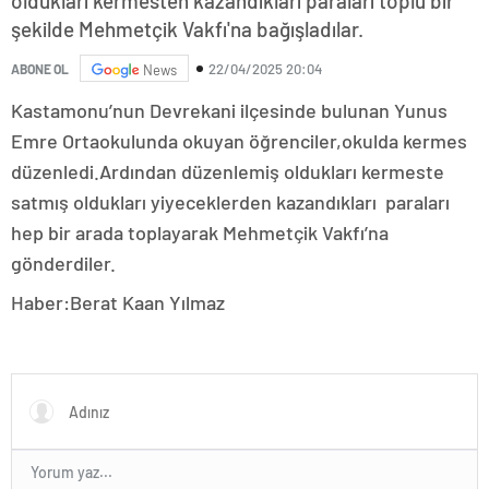
oldukları kermesten kazandıkları paraları toplu bir
şekilde Mehmetçik Vakfı'na bağışladılar.
22/04/2025 20:04
ABONE OL
News
Kastamonu’nun Devrekani ilçesinde bulunan Yunus
Emre Ortaokulunda okuyan öğrenciler,okulda kermes
düzenledi.Ardından düzenlemiş oldukları kermeste
satmış oldukları yiyeceklerden kazandıkları paraları
hep bir arada toplayarak Mehmetçik Vakfı’na
gönderdiler.
Haber:Berat Kaan Yılmaz
Otele
gelen
escort
Ankara
yeni
escort