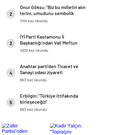
Onur Göksu:”Biz bu milletin alın
terini, umudunu sembolik
2
rakamlarla tüketen anlayışa
1104 kez okundu
karşıyız”
İYİ Parti Kastamonu İl
Başkanlığı’ndan Vali Meftun
3
Dallı’ya Ziyaret
1000 kez okundu
Anahtar parti’den Ticaret ve
Sanayi odası ziyareti
4
863 kez okundu
Erbilgin:”Türkiye ittifakında
birleşeceğiz”
5
863 kez okundu