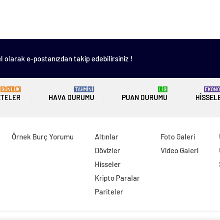
 olarak e-postanızdan takip edebilirsiniz !
GÜNLÜK
TAHMİNİ
LİG
EKONO
ETELER
HAVA DURUMU
PUAN DURUMU
HISSEL
Örnek Burç Yorumu
Altınlar
Foto Galeri
Dövizler
Video Galeri
Hisseler
Kripto Paralar
Pariteler