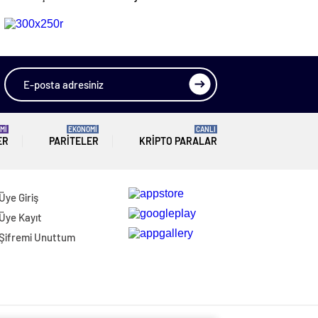
“İnebolu’daki
Planlamanın Yerini
Ayrımcılığı Kabul
Tutmaz
Etmiyoruz”
Mİ
EKONOMİ
CANLI
ER
PARITELER
KRIPTO PARALAR
Üye Giriş
Üye Kayıt
Şifremi Unuttum