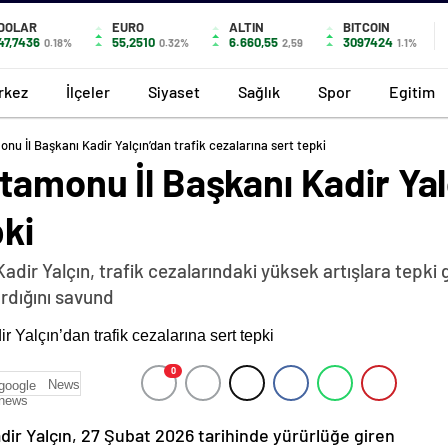
DOLAR
EURO
ALTIN
BITCOIN
47,7436
55,2510
6.660,55
3097424
0.18%
0.32%
2,59
1.1%
rkez
İlçeler
Siyaset
Sağlık
Spor
Egitim
nu İl Başkanı Kadir Yalçın’dan trafik cezalarına sert tepki
tamonu İl Başkanı Kadir Yal
pki
adir Yalçın, trafik cezalarındaki yüksek artışlara tepki
rdığını savund
0
News
dir Yalçın, 27 Şubat 2026 tarihinde yürürlüğe giren