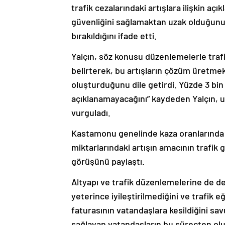
trafik cezalarındaki artışlara ilişkin aç
güvenliğini sağlamaktan uzak olduğun
bırakıldığını ifade etti.
Yalçın, söz konusu düzenlemelerle trafik 
belirterek, bu artışların çözüm üretme
oluşturduğunu dile getirdi. Yüzde 3 bin 6
açıklanamayacağını” kaydeden Yalçın,
vurguladı.
Kastamonu genelinde kaza oranlarında b
miktarlarındaki artışın amacının trafik 
görüşünü paylaştı.
Altyapı ve trafik düzenlemelerine de değ
yeterince iyileştirilmediğini ve trafik e
faturasının vatandaşlara kesildiğini sav
sağlayan vatandaşların bu süreçten olum