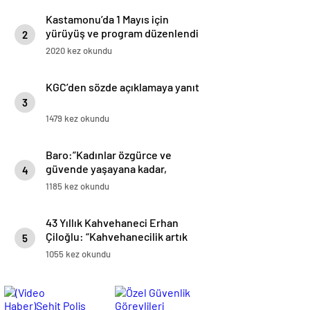
Kastamonu’da 1 Mayıs için
yürüyüş ve program düzenlendi
2
2020 kez okundu
KGC’den sözde açıklamaya yanıt
3
1479 kez okundu
Baro:”Kadınlar özgürce ve
güvende yaşayana kadar,
4
mücadelemiz sürecek”
1185 kez okundu
43 Yıllık Kahvehaneci Erhan
Çiloğlu: “Kahvehanecilik artık
5
bitme noktasına geldi”
1055 kez okundu