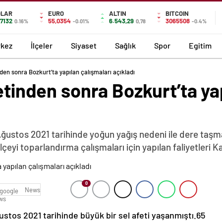
OLAR
EURO
ALTIN
BITCOIN
,7132
55,0354
6.543,29
3065508
0.16%
-0.01%
0,78
-0.4%
kez
İlçeler
Siyaset
Sağlık
Spor
Egitim
nden sonra Bozkurt’ta yapılan çalışmaları açıkladı
etinden sonra Bozkurt’ta ya
ğustos 2021 tarihinde yoğun yağış nedeni ile dere taşm
çeyi toparlandırma çalışmaları için yapılan faliyetleri K
0
News
stos 2021 tarihinde büyük bir sel afeti yaşanmıştı.65