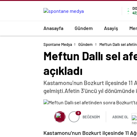
D
47
Anasayfa
Gündem
Asayiş
Mer
Spontane Medya
Gündem
Meftun Dallı sel afeti
Meftun Dallı sel af
açıkladı
Kastamonu'nun Bozkurt ilçesinde 11 A
gelmişti.Afetin 3'üncü yıl dönümünde il
0
BEĞENDİM
ABONE OL
Kastamonu’nun Bozkurt ilçesinde 11 Ağu