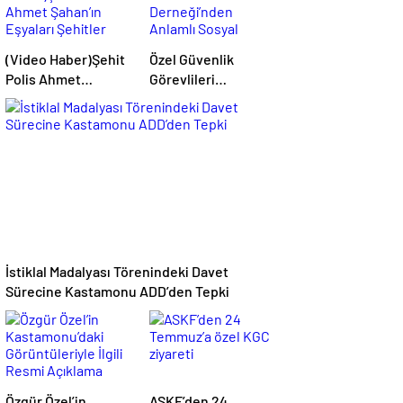
(Video Haber)Şehit
Özel Güvenlik
Polis Ahmet
Görevlileri
Şahan’ın Eşyaları
Derneği’nden
Şehitler Müzesi’ne
Anlamlı Sosyal
Bağışlandı
Sorumluluk
Etkinliği
İstiklal Madalyası Törenindeki Davet
Sürecine Kastamonu ADD’den Tepki
Özgür Özel’in
ASKF’den 24