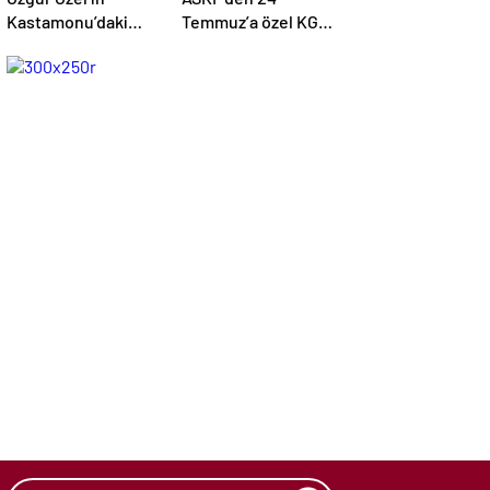
Kastamonu’daki
Temmuz’a özel KGC
Görüntüleriyle İlgili
ziyareti
Resmi Açıklama