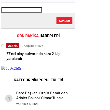
GÖNDER
SON DAKİKA
HABERLERİ
ASAYİŞ
07 Ağustos 2026
57’nci alay bulvarında kaza 2 kişi
yaralandı
KATEGORİNİN POPÜLERLERİ
Baro Başkanı Özgür Demir’den
Adalet Bakanı Yılmaz Tunç’a
1
Ziyaret
2447 kez okundu