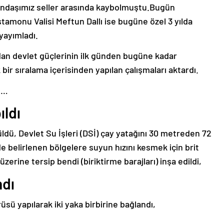
andaşımız seller arasında kaybolmuştu.Bugün
stamonu Valisi Meftun Dallı ise bugüne özel 3 yılda
yayımladı.
ndan devlet güçlerinin ilk günden bugüne kadar
ir sıralama içerisinden yapılan çalışmaları aktardı.
e…
ıldı
ldü, Devlet Su İşleri (DSİ) çay yatağını 30 metreden 72
de belirlenen bölgelere suyun hızını kesmek için brit
üzerine tersip bendi (biriktirme barajları) inşa edildi,
ndı
üsü yapılarak iki yaka birbirine bağlandı,