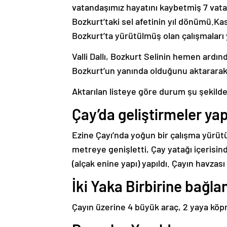
vatandaşımız hayatını kaybetmiş 7 vat
Bozkurt’taki sel afetinin yıl dönümü.Ka
Bozkurt’ta yürütülmüş olan çalışmaları 
nisanbet
Valli Dallı, Bozkurt Selinin hemen ardı
Bozkurt’un yanında olduğunu aktararak b
Aktarılan listeye göre durum şu şekild
Çay’da geliştirmeler yap
Ezine Çayı’nda yoğun bir çalışma yürütü
metreye genişletti,
Çay yatağı içerisin
(alçak enine yapı) yapıldı. Çayın havzası 
İki Yaka Birbirine bağla
Çayın üzerine 4 büyük araç, 2 yaya köpr