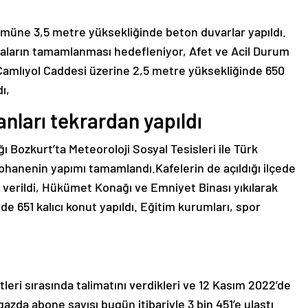
lümüne 3,5 metre yüksekliğinde beton duvarlar yapıldı.
ışmaların tamamlanması hedefleniyor,
Afet ve Acil Durum
Çamlıyol Caddesi üzerine 2,5 metre yüksekliğinde 650
ı,
anları tekrardan yapıldı
 Bozkurt’ta Meteoroloji Sosyal Tesisleri ile Türk
tüphanenin yapımı tamamlandı.
Kafelerin de açıldığı ilçede
 verildi,
Hükümet Konağı ve Emniyet Binası yıkılarak
de 651 kalıcı konut yapıldı. Eğitim kurumları, spor
leri sırasında talimatını verdikleri ve 12 Kasım 2022’de
lgazda abone sayısı bugün itibariyle 3 bin 451’e ulaştı.