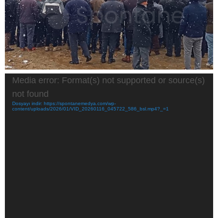
Video
Media error: Format(s) not supported or source(s)
oynatıcı
not found
Dosyayı indir: https://spontanemedya.com/wp-
content/uploads/2026/01/VID_20260116_045722_586_bsl.mp4?_=1