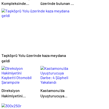
Kompleksinde
üzerinde bulunan 2
Yangın
katlı evde yangın
çıktı
Taşköprü Yolu üzerinde kaza meydana
geldi
Direksiyon
Kastamonu’da
Hakimiyetini
Uyuşturucuya
Kaybetti Otomobil
Darbe: 4 Şüpheli
Şarampole
Yakalandı