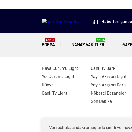
Haberleri güncel
CANLI
ANLIK
BORSA
NAMAZ VAKITLERI
GAZ
Hava Durumu Light
Canlı Tv Dark
Yol Durumu Light
Yayın Akışları Light
Künye
Yayın Akışları Dark
Canlı Tv Light
Nöbetçi Eczaneler
Son Dakika
Veri politikasındaki amaçlarla sınırlı ve m