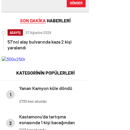
GÖNDER
SON DAKİKA
HABERLERİ
ASAYİŞ
07 Ağustos 2026
57’nci alay bulvarında kaza 2 kişi
yaralandı
KATEGORİNİN POPÜLERLERİ
Yanan Kamyon küle döndü
1
2730 kez okundu
Kastamonu’da tartışma
esnasında 1 kişi bacağından
2
vuruldu
1213 kez okundu