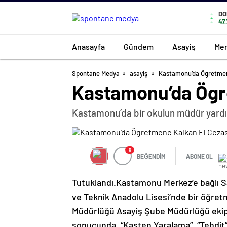
DO
47
Anasayfa
Gündem
Asayiş
Mer
Spontane Medya
asayiş
Kastamonu’da Ögretmen
Kastamonu’da Ögr
Kastamonu’da bir okulun müdür yardımcı
0
BEĞENDİM
ABONE OL
Tutuklandı.Kastamonu Merkez’e bağlı S
ve Teknik Anadolu Lisesi’nde bir öğre
Müdürlüğü Asayiş Şube Müdürlüğü ekiple
sonucunda, “Kasten Yaralama”, “Tehdit” v