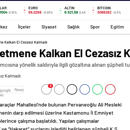
LAR
EURO
ALTIN
BITCOIN
,7004
55,0259
6.521,58
3066262
0.15%
-0.03%
0,45
-0.3%
kez
İlçeler
Siyaset
Sağlık
Spor
Egitim
e Kalkan El Cezasız Kalmadı
etmene Kalkan El Cezasız 
sına yönelik saldırıyla ilgili gözaltına alınan şüpheli tu
0
News
araçlar Mahallesi’nde bulunan Pervaneoğlu Ali Mesleki
tmenin darp edilmesi üzerine Kastamonu İl Emniyet
rince çalışma başlatıldı. Yapılan çalışmalar
e “Hakaret” suçlarını işlediği belirlenen şüpheli K.Ş.