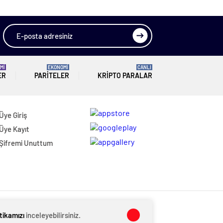
Yuvarlandı
Mİ
EKONOMİ
CANLI
ER
PARITELER
KRIPTO PARALAR
Üye Giriş
Üye Kayıt
Şifremi Unuttum
itikamızı
inceleyebilirsiniz.