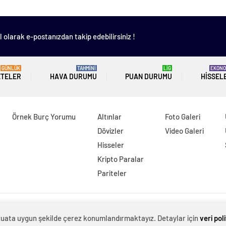
 olarak e-postanızdan takip edebilirsiniz !
GÜNLÜK
TAHMİNİ
LİG
EKONO
ETELER
HAVA DURUMU
PUAN DURUMU
HISSEL
Örnek Burç Yorumu
Altınlar
Foto Galeri
Dövizler
Video Galeri
Hisseler
Kripto Paralar
Pariteler
evzuata uygun şekilde çerez konumlandırmaktayız. Detaylar için
veri pol