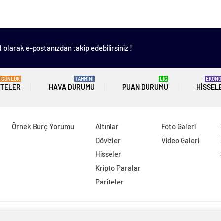
 olarak e-postanızdan takip edebilirsiniz !
GÜNLÜK
TAHMİNİ
LİG
EKONO
ETELER
HAVA DURUMU
PUAN DURUMU
HISSEL
Örnek Burç Yorumu
Altınlar
Foto Galeri
Dövizler
Video Galeri
Hisseler
Kripto Paralar
Pariteler