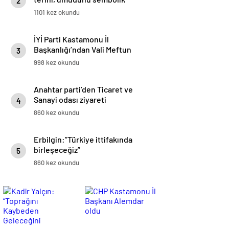
2
rakamlarla tüketen anlayışa
1101 kez okundu
karşıyız”
İYİ Parti Kastamonu İl
Başkanlığı’ndan Vali Meftun
3
Dallı’ya Ziyaret
998 kez okundu
Anahtar parti’den Ticaret ve
Sanayi odası ziyareti
4
860 kez okundu
Erbilgin:”Türkiye ittifakında
birleşeceğiz”
5
860 kez okundu