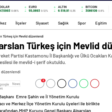
DOLAR
EURO
ALTIN
BITCOIN
47,5993
55,0893
6.518,91
3086109
0.06%
0.12%
0,35
0.8%
kez
İlçeler
Siyaset
Sağlık
Spor
Egitim
 Türkeş için Mevlid düzenlendi
rslan Türkeş için Mevlid d
areket Partisi Kastamonu İl Başkanlığı ve Ülkü Ocakları 
silesi ile mevlid-i şerif okutuldu.
0
News
l Başkanı Emre Şahin ve İl Yönetim Kurulu
cı ve Merkez İlçe Yönetim Kurulu üyeleri ile birlikte
 tarafından,MHP Kurucu Genel Başkanı Alparslan