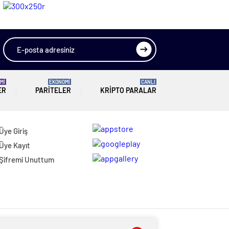
Tutmaz
Kaybederse
Geleceğini
Kaybeder”
Mİ
EKONOMİ
CANLI
ER
PARITELER
KRIPTO PARALAR
Üye Giriş
Üye Kayıt
Şifremi Unuttum