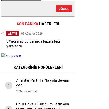
GÖNDER
SON DAKİKA
HABERLERİ
ASAYİŞ
06 Ağustos 2026
57’nci alay bulvarında kaza 2 kişi
yaralandı
KATEGORİNİN POPÜLERLERİ
Anahtar Parti Tan’la yola devam
dedi
1
1125 kez okundu
Onur Göksu:”Biz bu milletin alın
terini, umudunu sembolik