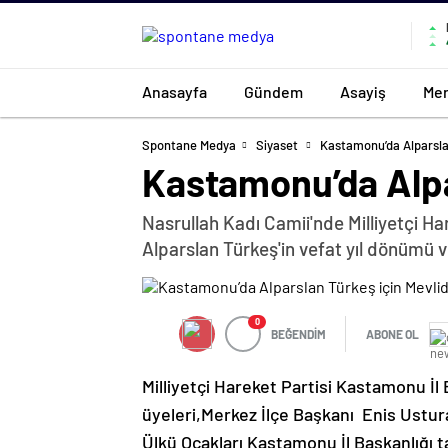
Anasayfa
Gündem
Asayiş
Mer
Spontane Medya
Siyaset
Kastamonu’da Alparslan
Kastamonu’da Alpa
Nasrullah Kadı Camii'nde Milliyetçi H
Alparslan Türkeş'in vefat yıl dönümü ve
0
BEĞENDİM
ABONE OL
Milliyetçi Hareket Partisi Kastamonu İ
üyeleri,Merkez İlçe Başkanı Enis Ustura
Ülkü Ocakları Kastamonu İl Başkanlığı