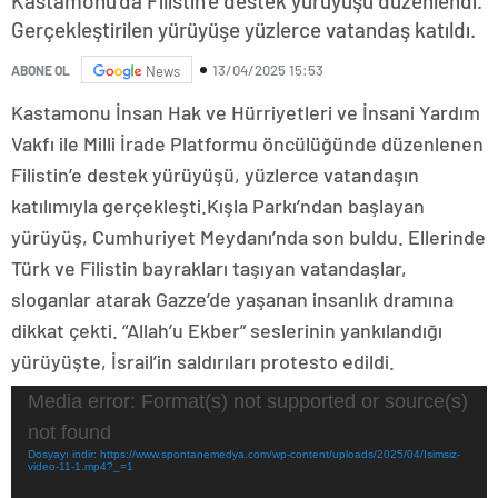
Kastamonu’da Filistin’e destek yürüyüşü düzenlendi.
Gerçekleştirilen yürüyüşe yüzlerce vatandaş katıldı.
13/04/2025 15:53
ABONE OL
News
Kastamonu İnsan Hak ve Hürriyetleri ve İnsani Yardım
Vakfı ile Milli İrade Platformu öncülüğünde düzenlenen
Filistin’e destek yürüyüşü, yüzlerce vatandaşın
katılımıyla gerçekleşti.Kışla Parkı’ndan başlayan
yürüyüş, Cumhuriyet Meydanı’nda son buldu. Ellerinde
Türk ve Filistin bayrakları taşıyan vatandaşlar,
sloganlar atarak Gazze’de yaşanan insanlık dramına
dikkat çekti. “Allah’u Ekber” seslerinin yankılandığı
yürüyüşte, İsrail’in saldırıları protesto edildi.
Video
Media error: Format(s) not supported or source(s)
oynatıcı
not found
Dosyayı indir: https://www.spontanemedya.com/wp-content/uploads/2025/04/Isimsiz-
video-11-1.mp4?_=1