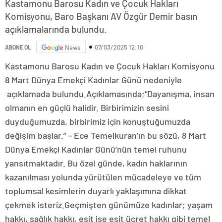
Kastamonu Barosu Kadın ve Çocuk Hakları
Komisyonu, Baro Başkanı AV Özgür Demir basın
açıklamalarında bulundu.
07/03/2025 12:10
ABONE OL
News
Kastamonu Barosu Kadın ve Çocuk Hakları Komisyonu
8 Mart Dünya Emekçi Kadınlar Günü nedeniyle
açıklamada bulundu.Açıklamasında;“Dayanışma, insan
olmanın en güçlü halidir. Birbirimizin sesini
duyduğumuzda, birbirimiz için konuştuğumuzda
değişim başlar.” – Ece Temelkuran’ın bu sözü, 8 Mart
Dünya Emekçi Kadınlar Günü’nün temel ruhunu
yansıtmaktadır. Bu özel günde, kadın haklarının
kazanılması yolunda yürütülen mücadeleye ve tüm
toplumsal kesimlerin duyarlı yaklaşımına dikkat
çekmek isteriz.Geçmişten günümüze kadınlar; yaşam
hakkı, sağlık hakkı, eşit işe eşit ücret hakkı gibi temel