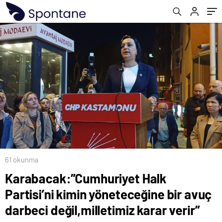
değil,milletimiz karar verir”
61 okunma
Karabacak:”Cumhuriyet Halk
Partisi’ni kimin yöneteceğine bir avuç
darbeci değil,milletimiz karar verir”