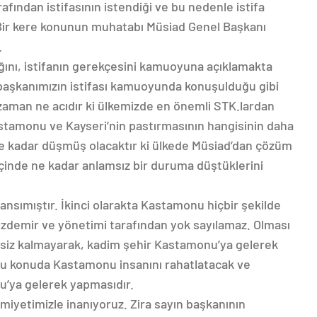
afından istifasının istendiği ve bu nedenle istifa
 Bir kere konunun muhatabı Müsiad Genel Başkanı
.
ğını, istifanın gerekçesini kamuoyuna açıklamakta
başkanımızın istifası kamuoyunda konuşulduğu gibi
aman ne acıdır ki ülkemizde en önemli STK.lardan
astamonu ve Kayseri’nin pastırmasının hangisinin daha
e kadar düşmüş olacaktır ki ülkede Müsiad’dan çözüm
çinde ne kadar anlamsız bir duruma düştüklerini
nsımıştır. İkinci olarakta Kastamonu hiçbir şekilde
zdemir ve yönetimi tarafından yok sayılamaz. Olması
siz kalmayarak, kadim şehir Kastamonu’ya gelerek
bu konuda Kastamonu insanını rahatlatacak ve
u’ya gelerek yapmasıdır.
yetimizle inanıyoruz. Zira sayın başkanının