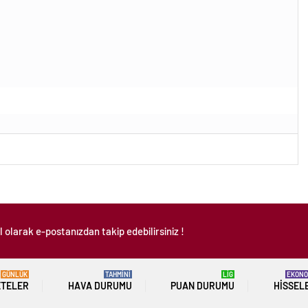
 olarak e-postanızdan takip edebilirsiniz !
GÜNLÜK
TAHMİNİ
LİG
EKONO
ETELER
HAVA DURUMU
PUAN DURUMU
HISSEL