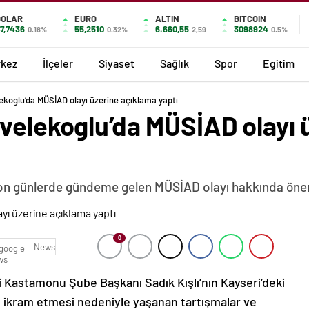
DOLAR
EURO
ALTIN
BITCOIN
7,7436
55,2510
6.660,55
3098924
0.18%
0.32%
2,59
0.5%
kez
İlçeler
Siyaset
Sağlık
Spor
Egitim
ekoglu’da MÜSİAD olayı üzerine açıklama yaptı
ivelekoglu’da MÜSİAD olayı 
son günlerde gündeme gelen MÜSİAD olayı hakkında öne
0
News
i Kastamonu Şube Başkanı Sadık Kışlı’nın Kayseri’deki
ikram etmesi nedeniyle yaşanan tartışmalar ve