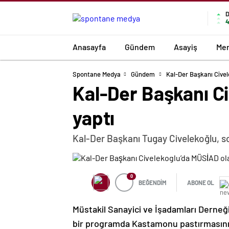
4
Anasayfa
Gündem
Asayiş
Mer
Spontane Medya
Gündem
Kal-Der Başkanı Civel
Kal-Der Başkanı C
yaptı
Kal-Der Başkanı Tugay Civelekoğlu, 
0
BEĞENDİM
ABONE OL
Müstakil Sanayici ve İşadamları Derneğ
bir programda Kastamonu pastırmasını 