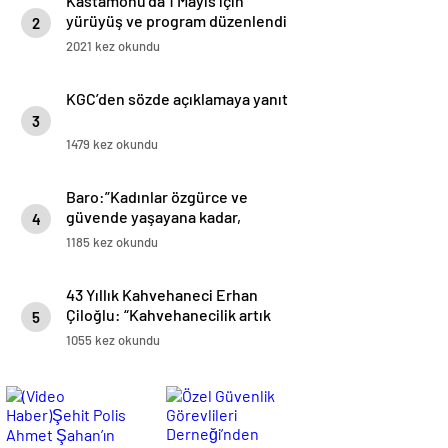
Kastamonu’da 1 Mayıs için
yürüyüş ve program düzenlendi
2
2021 kez okundu
KGC’den sözde açıklamaya yanıt
3
1479 kez okundu
Baro:”Kadınlar özgürce ve
güvende yaşayana kadar,
4
mücadelemiz sürecek”
1185 kez okundu
43 Yıllık Kahvehaneci Erhan
Çiloğlu: “Kahvehanecilik artık
5
bitme noktasına geldi”
1055 kez okundu