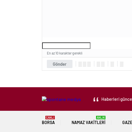
En az 10 karakter gerekli
Gönder
Haberleri güncel
CANLI
ANLIK
BORSA
NAMAZ VAKITLERI
GAZ