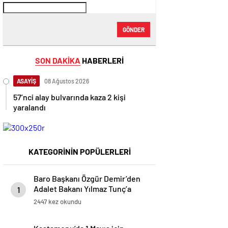
GÖNDER
SON DAKİKA
HABERLERİ
ASAYİŞ
08 Ağustos 2026
57’nci alay bulvarında kaza 2 kişi
yaralandı
KATEGORİNİN POPÜLERLERİ
Baro Başkanı Özgür Demir’den
Adalet Bakanı Yılmaz Tunç’a
1
Ziyaret
2447 kez okundu