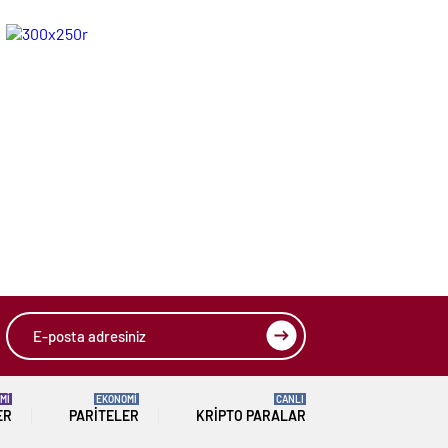
Görüntüleriyle İlgili
ziyareti
Resmi Açıklama
Mİ
EKONOMİ
CANLI
ER
PARITELER
KRIPTO PARALAR