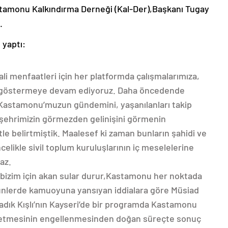
Kastamonu Kalkındırma Derneği (Kal-Der),Başkanı Tugay
.
 yaptı:
i menfaatleri için her platformda çalışmalarımıza,
 göstermeye devam ediyoruz. Daha öncedende
a Kastamonu’muzun gündemini, yaşanılanları takip
nı, şehrimizin görmezden gelinişini görmenin
e belirtmiştik. Maalesef ki zaman bunların şahidi ve
celikle sivil toplum kuruluşlarının iç meselelerine
az.
izim için akan sular durur,Kastamonu her noktada
 günlerde kamuoyuna yansıyan iddialara göre Müsiad
ık Kışlı’nın Kayseri’de bir programda Kastamonu
m etmesinin engellenmesinden doğan süreçte sonuç