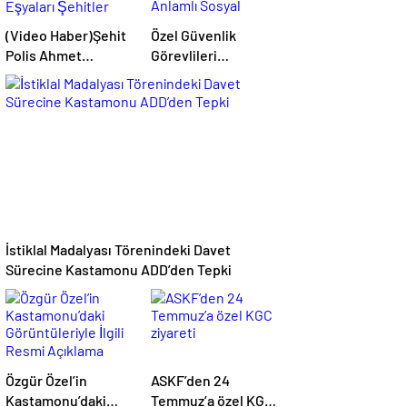
(Video Haber)Şehit
Özel Güvenlik
Polis Ahmet
Görevlileri
Şahan’ın Eşyaları
Derneği’nden
Şehitler Müzesi’ne
Anlamlı Sosyal
Bağışlandı
Sorumluluk
Etkinliği
İstiklal Madalyası Törenindeki Davet
Sürecine Kastamonu ADD’den Tepki
Özgür Özel’in
ASKF’den 24
Kastamonu’daki
Temmuz’a özel KGC