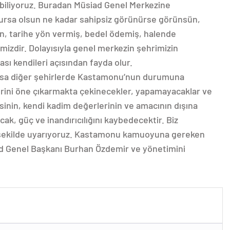
 biliyoruz. Buradan Müsiad Genel Merkezine
ursa olsun ne kadar sahipsiz görünürse görünsün,
olan, tarihe yön vermiş, bedel ödemiş, halende
zdir. Dolayısıyla genel merkezin şehrimizin
sı kendileri açısından fayda olur.
ırsa diğer şehirlerde Kastamonu’nun durumuna
erini öne çıkarmakta çekinecekler, yapamayacaklar ve
inin, kendi kadim değerlerinin ve amacının dışına
ak, güç ve inandırıcılığını kaybedecektir. Biz
şekilde uyarıyoruz. Kastamonu kamuoyuna gereken
ad Genel Başkanı Burhan Özdemir ve yönetimini