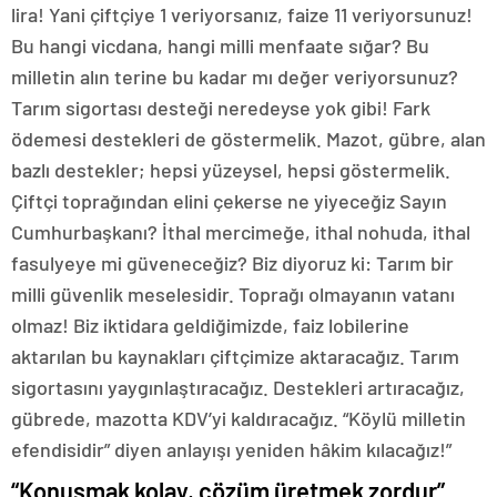
lira! Yani çiftçiye 1 veriyorsanız, faize 11 veriyorsunuz!
Bu hangi vicdana, hangi milli menfaate sığar? Bu
milletin alın terine bu kadar mı değer veriyorsunuz?
Tarım sigortası desteği neredeyse yok gibi! Fark
ödemesi destekleri de göstermelik. Mazot, gübre, alan
bazlı destekler; hepsi yüzeysel, hepsi göstermelik.
Çiftçi toprağından elini çekerse ne yiyeceğiz Sayın
Cumhurbaşkanı? İthal mercimeğe, ithal nohuda, ithal
fasulyeye mi güveneceğiz? Biz diyoruz ki: Tarım bir
milli güvenlik meselesidir. Toprağı olmayanın vatanı
olmaz! Biz iktidara geldiğimizde, faiz lobilerine
aktarılan bu kaynakları çiftçimize aktaracağız. Tarım
sigortasını yaygınlaştıracağız. Destekleri artıracağız,
gübrede, mazotta KDV’yi kaldıracağız. “Köylü milletin
efendisidir” diyen anlayışı yeniden hâkim kılacağız!”
“Konuşmak kolay, çözüm üretmek zordur”