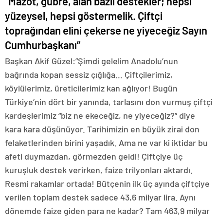
“Mazot, gübre, alan bazlı destekler; hepsi
yüzeysel, hepsi göstermelik. Çiftçi
toprağından elini çekerse ne yiyeceğiz Sayın
Cumhurbaşkanı”
Başkan Akif Güzel:”Şimdi gelelim Anadolu’nun
bağrında kopan sessiz çığlığa… Çiftçilerimiz,
köylülerimiz, üreticilerimiz kan ağlıyor! Bugün
Türkiye’nin dört bir yanında, tarlasını don vurmuş çiftçi
kardeşlerimiz “biz ne ekeceğiz, ne yiyeceğiz?” diye
kara kara düşünüyor. Tarihimizin en büyük zirai don
felaketlerinden birini yaşadık. Ama ne var ki iktidar bu
afeti duymazdan, görmezden geldi! Çiftçiye üç
kuruşluk destek verirken, faize trilyonları aktardı.
Resmi rakamlar ortada! Bütçenin ilk üç ayında çiftçiye
verilen toplam destek sadece 43,6 milyar lira. Aynı
dönemde faize giden para ne kadar? Tam 463,9 milyar