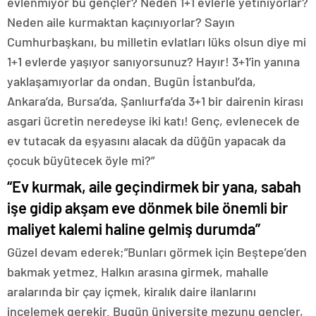
evlenmiyor bu gençler? Neden 1+1 evlerle yetiniyorlar?
Neden aile kurmaktan kaçınıyorlar? Sayın
Cumhurbaşkanı, bu milletin evlatları lüks olsun diye mi
1+1 evlerde yaşıyor sanıyorsunuz? Hayır! 3+1’in yanına
yaklaşamıyorlar da ondan. Bugün İstanbul’da,
Ankara’da, Bursa’da, Şanlıurfa’da 3+1 bir dairenin kirası
asgari ücretin neredeyse iki katı! Genç, evlenecek de
ev tutacak da eşyasını alacak da düğün yapacak da
çocuk büyütecek öyle mi?”
“Ev kurmak, aile geçindirmek bir yana, sabah
işe gidip akşam eve dönmek bile önemli bir
maliyet kalemi haline gelmiş durumda”
Güzel devam ederek;”Bunları görmek için Beştepe’den
bakmak yetmez. Halkın arasına girmek, mahalle
aralarında bir çay içmek, kiralık daire ilanlarını
incelemek gerekir. Bugün üniversite mezunu gençler,