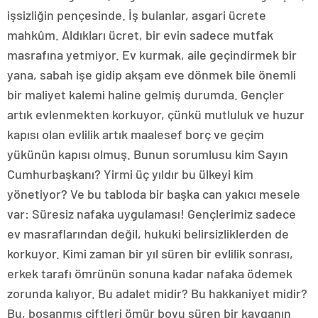
işsizliğin pençesinde. İş bulanlar, asgari ücrete
mahkûm. Aldıkları ücret, bir evin sadece mutfak
masrafına yetmiyor. Ev kurmak, aile geçindirmek bir
yana, sabah işe gidip akşam eve dönmek bile önemli
bir maliyet kalemi haline gelmiş durumda. Gençler
artık evlenmekten korkuyor, çünkü mutluluk ve huzur
kapısı olan evlilik artık maalesef borç ve geçim
yükünün kapısı olmuş. Bunun sorumlusu kim Sayın
Cumhurbaşkanı? Yirmi üç yıldır bu ülkeyi kim
yönetiyor? Ve bu tabloda bir başka can yakıcı mesele
var: Süresiz nafaka uygulaması! Gençlerimiz sadece
ev masraflarından değil, hukuki belirsizliklerden de
korkuyor. Kimi zaman bir yıl süren bir evlilik sonrası,
erkek tarafı ömrünün sonuna kadar nafaka ödemek
zorunda kalıyor. Bu adalet midir? Bu hakkaniyet midir?
Bu, boşanmış çiftleri ömür boyu süren bir kavganın