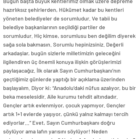
Bugün başta büyük kentlerimiz olmak üzere depreme
hazırlıksız şehirlerden, Hükümet kadar bu kentleri
yöneten belediyeler de sorumludur. Ve tabii bu
belediye başkanlarının seçildiği partiler de
sorumludur. Hiç kimse, sorumlusu ben değilim diyerek
sağa sola bakmasın. Sorumlu hepinizsiniz. Değerli
arkadaşlar, bugün sizlerle milletimizin geleceğini
ilgilendiren üç önemli konuya ilişkin görüşlerimizi
paylaşacağız. İlk olarak Sayın Cumhurbaşkanı’nın
geçtiğimiz günlerde yaptığı bir açıklama üzerinden
başlayalım. Diyor ki: “Anadolu’daki nüfus azalıyor, bu bir
beka meselesidir. Aile kurumu tehdit altındadır.
Gençler artık evlenmiyor, çocuk yapmıyor. Gençler
artık 1+1 evlerde yaşıyor, çünkü yalnız kalmayı tercih
ediyorlar…” Evet, Sayın Cumhurbaşkanı doğru
söylüyor ama lafın yarısını söylüyor! Neden