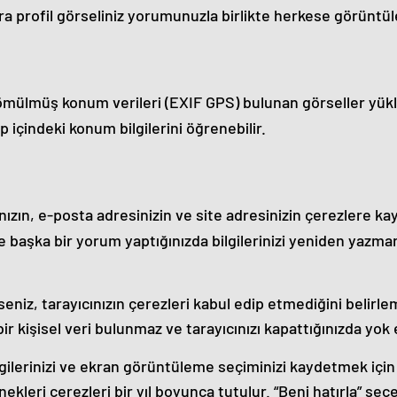
rofil görseliniz yorumunuzla birlikte herkese görüntüle
gömülmüş konum verileri (EXIF GPS) bulunan görseller yük
ip içindeki konum bilgilerini öğrenebilir.
ızın, e-posta adresinizin ve site adresinizin çerezlere kay
ce başka bir yorum yaptığınızda bilgilerinizi yeniden yazma
iz, tarayıcınızın çerezleri kabul edip etmediğini belirlem
 kişisel veri bulunmaz ve tarayıcınızı kapattığınızda yok e
gilerinizi ve ekran görüntüleme seçiminizi kaydetmek içi
ekleri çerezleri bir yıl boyunca tutulur. “Beni hatırla” se