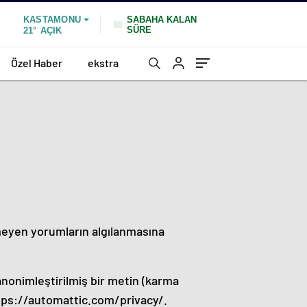
SABAHA KALAN
KASTAMONU
SÜRE
21°
AÇIK
Özel Haber
ekstra
meyen yorumların algılanmasına
anonimleştirilmiş bir metin (karma
 https://automattic.com/privacy/.