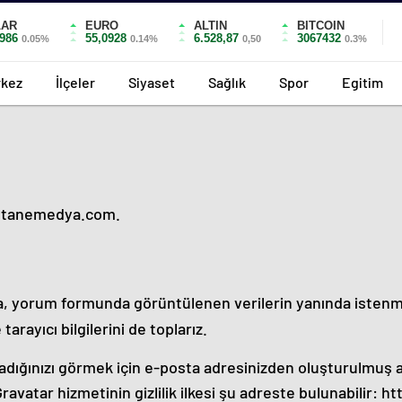
LAR
EURO
ALTIN
BITCOIN
5986
55,0928
6.528,87
3067432
0.05%
0.14%
0,50
0.3%
kez
İlçeler
Siyaset
Sağlık
Spor
Egitim
ontanemedya.com.
da, yorum formunda görüntülenen verilerin yanında isten
tarayıcı bilgilerini de toplarız.
adığınızı görmek için e-posta adresinizden oluşturulmuş 
. Gravatar hizmetinin gizlilik ilkesi şu adreste bulunabilir: