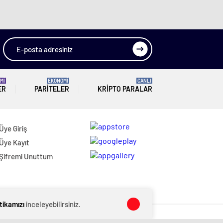
Mİ
EKONOMİ
CANLI
ER
PARITELER
KRIPTO PARALAR
Üye Giriş
Üye Kayıt
Şifremi Unuttum
itikamızı
inceleyebilirsiniz.