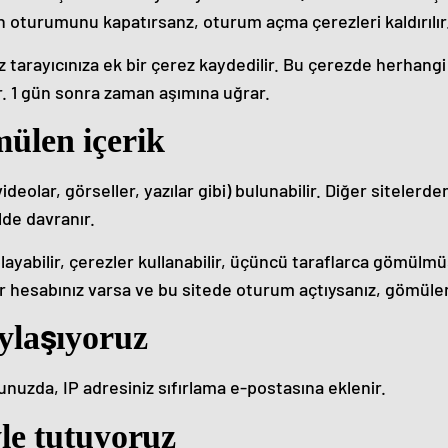
ın oturumunu kapatırsanz, oturum açma çerezleri kaldırılır
z tarayıcınıza ek bir çerez kaydedilir. Bu çerezde herhangi
r. 1 gün sonra zaman aşımına uğrar.
mülen içerik
ideolar, görseller, yazılar gibi) bulunabilir. Diğer sitelerd
ilde davranır.
oplayabilir, çerezler kullanabilir, üçüncü taraflarca gömülm
 Bir hesabınız varsa ve bu sitede oturum açtıysanız, gömülen 
aylaşıyoruz
nuzda, IP adresiniz sıfırlama e-postasına eklenir.
yle tutuyoruz