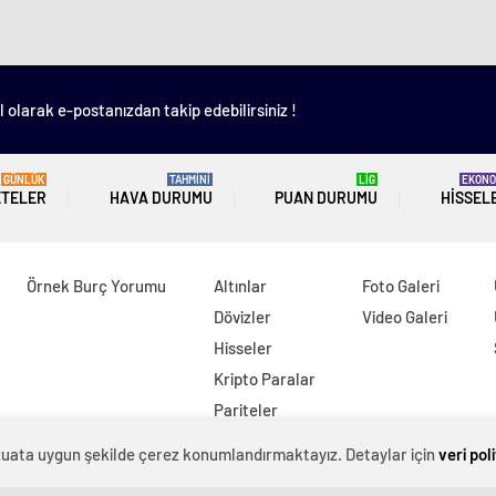
 olarak e-postanızdan takip edebilirsiniz !
GÜNLÜK
TAHMİNİ
LİG
EKONO
ETELER
HAVA DURUMU
PUAN DURUMU
HISSEL
Örnek Burç Yorumu
Altınlar
Foto Galeri
Dövizler
Video Galeri
Hisseler
Kripto Paralar
Pariteler
evzuata uygun şekilde çerez konumlandırmaktayız. Detaylar için
veri pol