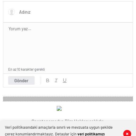
En az 10 karakter gerekli
Gönder
Spontanemedya Tüm Hakları saklıdır.
Veri politikasındaki amaçlarla sınırlı ve mevzuata uygun şekilde
çerez konumlandırmaktayız. Detaylar için
veri politikamızı
0
0