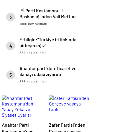
İYİ Parti Kastamonu İl
Başkanlığı’ndan Vali Meftun
3
Dallı’ya Ziyaret
1000 kez okundu
Erbilgin:”Türkiye ittifakında
birleşeceğiz”
4
864 kez okundu
Anahtar parti’den Ticaret ve
Sanayi odası ziyareti
5
863 kez okundu
Anahtar Parti
Zafer Partisi’nden
Kastamonu’dan
Çerçeve yasaya