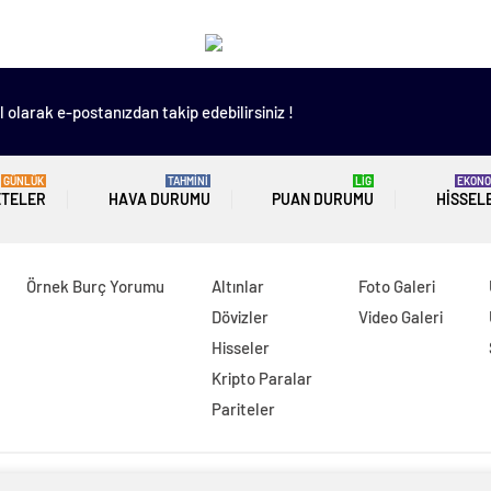
 olarak e-postanızdan takip edebilirsiniz !
GÜNLÜK
TAHMİNİ
LİG
EKONO
ETELER
HAVA DURUMU
PUAN DURUMU
HISSEL
Örnek Burç Yorumu
Altınlar
Foto Galeri
Dövizler
Video Galeri
Hisseler
Kripto Paralar
Pariteler