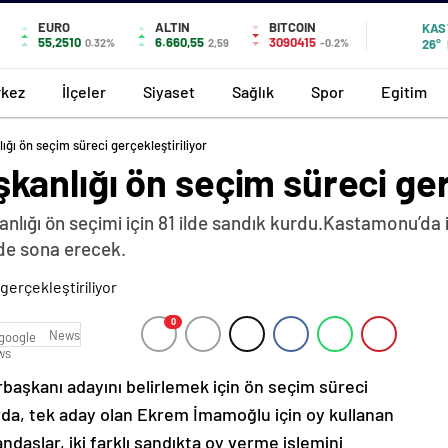
EURO
ALTIN
BITCOIN
KAS
55,2510
6.660,55
3090415
0.32%
2,59
-0.2%
26°
kez
İlçeler
Siyaset
Sağlık
Spor
Egitim
ı ön seçim süreci gerçekleştiriliyor
nlığı ön seçim süreci gerç
lığı ön seçimi için 81 ilde sandık kurdu.Kastamonu’da i
’de sona erecek.
0
News
başkanı adayını belirlemek için ön seçim süreci
rda, tek aday olan Ekrem İmamoğlu için oy kullanan
ndaşlar, iki farklı sandıkta oy verme işlemini