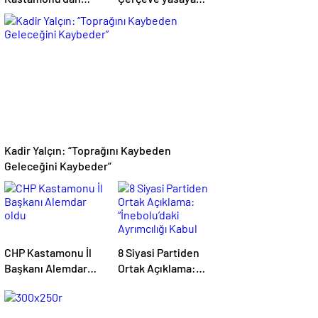
Yapay Zekâ ve
tepki
Siyaset Uyarısı
Kadir Yalçın: “Toprağını Kaybeden
Geleceğini Kaybeder”
CHP Kastamonu İl
8 Siyasi Partiden
Başkanı Alemdar
Ortak Açıklama:
oldu
“İnebolu’daki
Ayrımcılığı Kabul
Etmiyoruz”