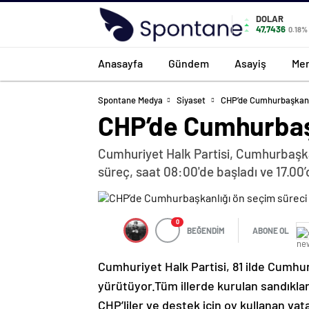
DOLAR
47,7436
0.18%
Anasayfa
Gündem
Asayiş
Mer
Spontane Medya
Siyaset
CHP’de Cumhurbaşkanlığ
CHP’de Cumhurbaşka
Cumhuriyet Halk Partisi, Cumhurbaşkan
süreç, saat 08:00'de başladı ve 17.00
0
BEĞENDİM
ABONE OL
Cumhuriyet Halk Partisi, 81 ilde Cumhur
yürütüyor.Tüm illerde kurulan sandıkla
CHP’liler ve destek için oy kullanan vata