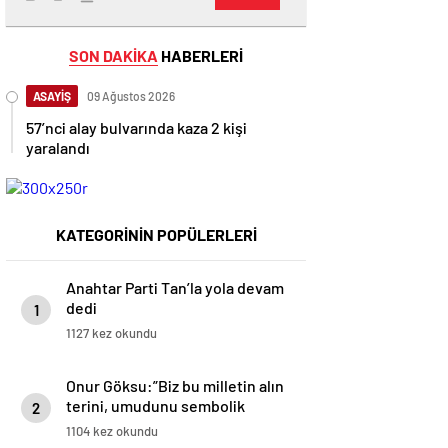
SON DAKİKA
HABERLERİ
ASAYİŞ
09 Ağustos 2026
57’nci alay bulvarında kaza 2 kişi
yaralandı
KATEGORİNİN POPÜLERLERİ
Anahtar Parti Tan’la yola devam
dedi
1
1127 kez okundu
Onur Göksu:”Biz bu milletin alın
terini, umudunu sembolik
2
rakamlarla tüketen anlayışa
1104 kez okundu
karşıyız”