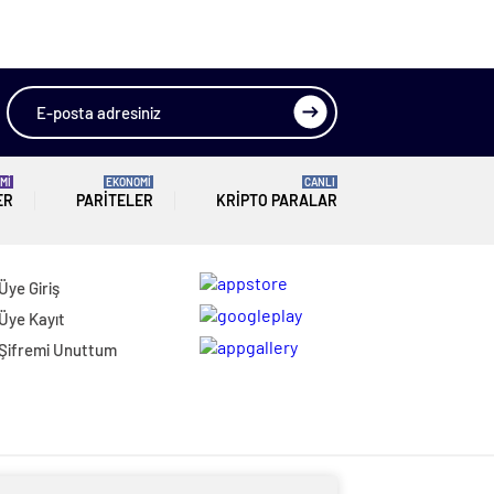
Mİ
EKONOMİ
CANLI
ER
PARITELER
KRIPTO PARALAR
Üye Giriş
Üye Kayıt
Şifremi Unuttum