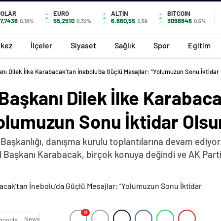
DOLAR
EURO
ALTIN
BITCOIN
7,7436
55,2510
6.660,55
3098846
0.18%
0.32%
2,59
0.5%
kez
İlçeler
Siyaset
Sağlık
Spor
Egitim
ı Dilek İlke Karabacak’tan İnebolu’da Güçlü Mesajlar: “Yolumuzun Sonu İktidar
aşkanı Dilek İlke Karabaca
Yolumuzun Sonu İktidar Olsu
Başkanlığı, danışma kurulu toplantılarına devam ediyor.
Başkanı Karabacak, birçok konuya değindi ve AK Parti Mi
0
News