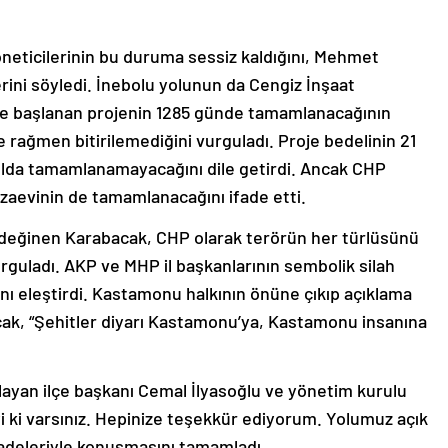
neticilerinin bu duruma sessiz kaldığını, Mehmet
ini söyledi. İnebolu yolunun da Cengiz İnşaat
de başlanan projenin 1285 günde tamamlanacağının
e rağmen bitirilemediğini vurguladı. Proje bedelinin 21
0 yılda tamamlanamayacağını dile getirdi. Ancak CHP
zaevinin de tamamlanacağını ifade etti.
eğinen Karabacak, CHP olarak terörün her türlüsünü
 vurguladı. AKP ve MHP il başkanlarının sembolik silah
nı eleştirdi. Kastamonu halkının önüne çıkıp açıklama
cak, “Şehitler diyarı Kastamonu’ya, Kastamonu insanına
ayan ilçe başkanı Cemal İlyasoğlu ve yönetim kurulu
i ki varsınız. Hepinize teşekkür ediyorum. Yolumuz açık
fadeleriyle konuşmasını tamamladı.