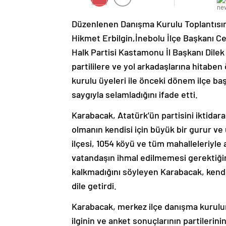
Düzenlenen Danışma Kurulu Toplantısına
Hikmet Erbilgin,İnebolu İlçe Başkanı Ce
Halk Partisi Kastamonu İl Başkanı Dile
partililere ve yol arkadaşlarına hitaben 
kurulu üyeleri ile önceki dönem ilçe başk
saygıyla selamladığını ifade etti.
Karabacak, Atatürk’ün partisini iktidar
olmanın kendisi için büyük bir gurur v
ilçesi, 1054 köyü ve tüm mahalleleriyle 
vatandaşın ihmal edilmemesi gerektiğin
kalkmadığını söyleyen Karabacak, kendil
dile getirdi.
Karabacak, merkez ilçe danışma kurulu
ilginin ve anket sonuçlarının partilerin