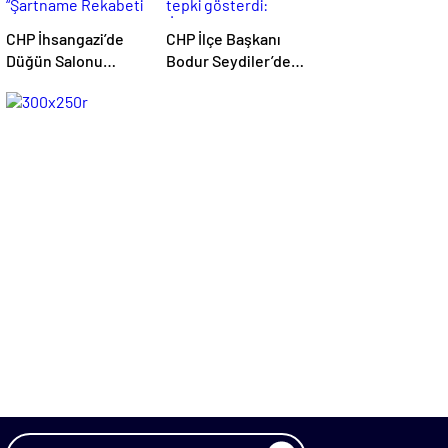
CHP İhsangazi’de
CHP İlçe Başkanı
Düğün Salonu
Bodur Seydiler’de
İhalesine Tepki:
kamu hizmetlerine
“Şartname Rekabeti
tepki gösterdi:
Engelliyor”
“İlçemiz her geçen
gün hizmetlerden
mahrum bırakılıyor”