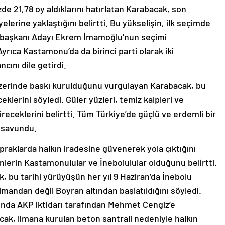
 21,78 oy aldıklarını hatırlatan Karabacak, son
lerine yaklaştığını belirtti. Bu yükselişin, ilk seçimde
urbaşkanı Adayı Ekrem İmamoğlu’nun seçimi
Ayrıca Kastamonu’da da birinci parti olarak iki
ncını dile getirdi.
 üzerinde baskı kurulduğunu vurgulayan Karabacak, bu
klerini söyledi. Güler yüzleri, temiz kalpleri ve
ireceklerini belirtti. Tüm Türkiye’de güçlü ve erdemli bir
i savundu.
praklarda halkın iradesine güvenerek yola çıktığını
enlerin Kastamonulular ve İnebolulular olduğunu belirtti.
, bu tarihi yürüyüşün her yıl 9 Haziran’da İnebolu
limandan değil Boyran altından başlatıldığını söyledi.
lında AKP iktidarı tarafından Mehmet Cengiz’e
ak, limana kurulan beton santrali nedeniyle halkın