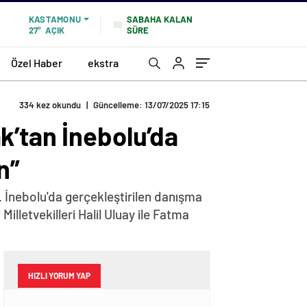
SABAHA KALAN
KASTAMONU
SÜRE
27°
AÇIK
Özel Haber
ekstra
334 kez okundu
|
Güncelleme: 13/07/2025 17:15
k’tan İnebolu’da
n”
 İnebolu'da gerçekleştirilen danışma
lletvekilleri Halil Uluay ile Fatma
HIZLI YORUM YAP