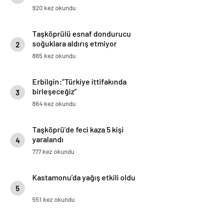
Onuru Sözle Anlatılamaz”
920 kez okundu
Taşköprülü esnaf dondurucu
soğuklara aldırış etmiyor
2
865 kez okundu
Erbilgin:”Türkiye ittifakında
birleşeceğiz”
3
864 kez okundu
Taşköprü’de feci kaza 5 kişi
yaralandı
4
777 kez okundu
Kastamonu’da yağış etkili oldu
5
551 kez okundu