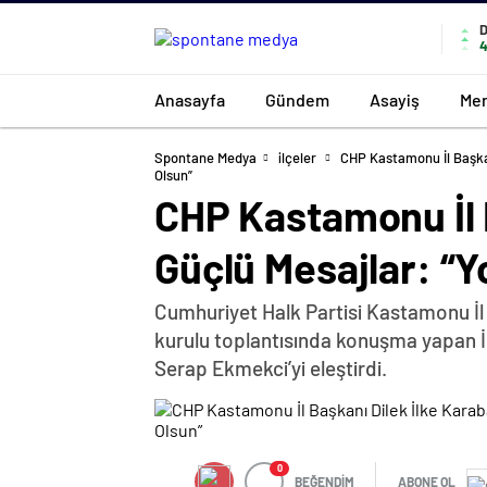
4
Anasayfa
Gündem
Asayiş
Mer
Spontane Medya
ilçeler
CHP Kastamonu İl Başkan
Olsun”
CHP Kastamonu İl B
Güçlü Mesajlar: “
Cumhuriyet Halk Partisi Kastamonu İl 
kurulu toplantısında konuşma yapan İl 
Serap Ekmekci’yi eleştirdi.
0
BEĞENDİM
ABONE OL