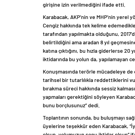
girişine izin verilmediğini ifade etti.
Karabacak, AKP’nin ve MHP’nin yerel yö
Cengiz hakkında tek kelime edemedikler
tarafından yapılmakta olduğunu, 2017’
belirtildiğini ama aradan 8 yıl geçmesin
katına çıktığını, bu hızla giderlerse 2
iktidarında bu yolun da, yapılamayan ce
Konuşmasında terörle mücadeleye de d
tarihsel bir tutarlılıkla reddettiklerini
bırakma süreci hakkında sessiz kalması
yapmaları gerektiğini söyleyen Karaba
bunu borçlusunuz” dedi.
Toplantının sonunda, bu buluşmayı sağl
üyelerine teşekkür eden Karabacak, “İy
olsun, yolumuzun sonu iktidar olsun” i