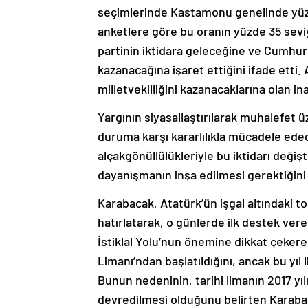
seçimlerinde Kastamonu genelinde yüzde
anketlere göre bu oranın yüzde 35 seviye
partinin iktidara geleceğine ve Cumh
kazanacağına işaret ettiğini ifade etti. 
milletvekilliğini kazanacaklarına olan ina
Yargının siyasallaştırılarak muhalefet
duruma karşı kararlılıkla mücadele edece
alçakgönüllülükleriyle bu iktidarı değişt
dayanışmanın inşa edilmesi gerektiğin
Karabacak, Atatürk’ün işgal altındaki to
hatırlatarak, o günlerde ilk destek ver
İstiklal Yolu’nun önemine dikkat çekerek
Limanı’ndan başlatıldığını, ancak bu yıl 
Bunun nedeninin, tarihi limanın 2017 yı
devredilmesi olduğunu belirten Karabac