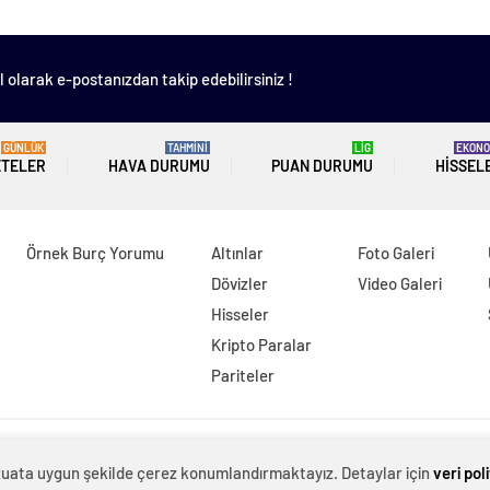
 olarak e-postanızdan takip edebilirsiniz !
GÜNLÜK
TAHMİNİ
LİG
EKONO
ETELER
HAVA DURUMU
PUAN DURUMU
HISSEL
Örnek Burç Yorumu
Altınlar
Foto Galeri
Dövizler
Video Galeri
Hisseler
Kripto Paralar
Pariteler
evzuata uygun şekilde çerez konumlandırmaktayız. Detaylar için
veri pol