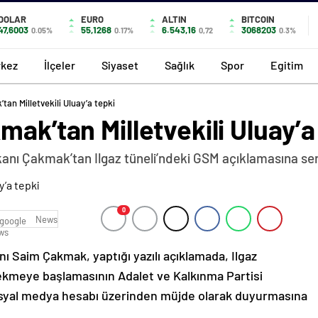
DOLAR
EURO
ALTIN
BITCOIN
47,6003
55,1268
6.543,16
3068203
0.05%
0.17%
0,72
0.3%
kez
İlçeler
Siyaset
Sağlık
Spor
Egitim
tan Milletvekili Uluay’a tepki
mak’tan Milletvekili Uluay’a
kanı Çakmak’tan Ilgaz tüneli’ndeki GSM açıklamasına ser
0
News
nı Saim Çakmak, yaptığı yazılı açıklamada, Ilgaz
 çekmeye başlamasının Adalet ve Kalkınma Partisi
sosyal medya hesabı üzerinden müjde olarak duyurmasına