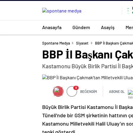
Anasayfa
Gündem
Asayiş
Mer
Spontane Medya
Siyaset
BBP İl Başkanı Çakmak’
BBP İl Başkanı Çak
Kastamonu Büyük Birlik Partisi İl Baş
0
BEĞENDİM
ABONE OL
Büyük Birlik Partisi Kastamonu İl Başka
Tüneli’nde bir GSM şirketinin hattının
Kastamonu Milletvekili Halil Uluay’ın 
tepki gösterdi.