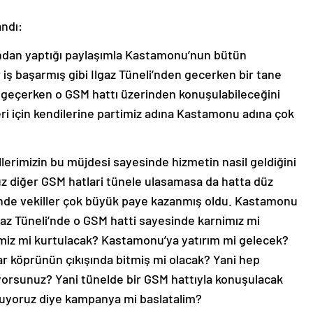
andı:
ından yaptığı paylaşımla Kastamonu’nun bütün
 iş başarmış gibi Ilgaz Tüneli’nden gecerken bir tane
en geçerken o GSM hattı üzerinden konuşulabileceğini
ri için kendilerine partimiz adına Kastamonu adına çok
lerimizin bu müjdesi sayesinde hizmetin nasil geldiğini
z diğer GSM hatlari tünele ulasamasa da hatta düz
nde vekiller çok büyük paye kazanmış oldu. Kastamonu
gaz Tüneli’nde o GSM hatti sayesinde karnimız mi
iz mi kurtulacak? Kastamonu’ya yatırım mi gelecek?
ar köprünün çıkışında bitmiş mi olacak? Yani hep
iyorsunuz? Yani tünelde bir GSM hattıyla konuşulacak
şuyoruz diye kampanya mi baslatalim?