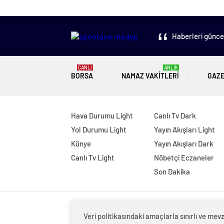
Haberleri güncel
CANLI
ANLIK
BORSA
NAMAZ VAKITLERI
GAZ
Hava Durumu Light
Canlı Tv Dark
Yol Durumu Light
Yayın Akışları Light
Künye
Yayın Akışları Dark
Canlı Tv Light
Nöbetçi Eczaneler
Son Dakika
Veri politikasındaki amaçlarla sınırlı ve m