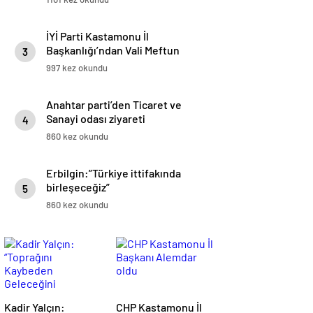
karşıyız”
İYİ Parti Kastamonu İl
Başkanlığı’ndan Vali Meftun
3
Dallı’ya Ziyaret
997 kez okundu
Anahtar parti’den Ticaret ve
Sanayi odası ziyareti
4
860 kez okundu
Erbilgin:”Türkiye ittifakında
birleşeceğiz”
5
860 kez okundu
Kadir Yalçın:
CHP Kastamonu İl