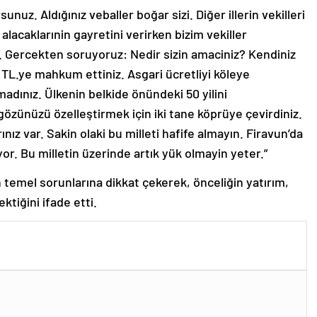
nuz. Aldığınız veballer boğar sizi. Diğer illerin vekilleri
 alacaklarınin gayretini verirken bizim vekiller
r. Gercekten soruyoruz: Nedir sizin amaciniz? Kendiniz
 TL.ye mahkum ettiniz. Asgari ücretliyi köleye
adınız. Ülkenin belkide önündeki 50 yilini
gözünüzü özelleştirmek için iki tane köprüye çevirdiniz.
ınız var. Sakin olaki bu milleti hafife almayın. Firavun’da
yor. Bu milletin üzerinde artık yük olmayin yeter.”
emel sorunlarına dikkat çekerek, önceliğin yatırım,
tiğini ifade etti.