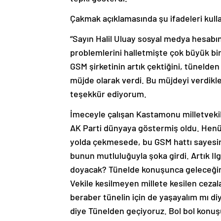
Çakmak açıklamasında şu ifadeleri kull
“Sayın Halil Uluay sosyal medya hesab
problemlerini halletmişte çok büyük bir
GSM şirketinin artık çektiğini, tüneld
müjde olarak verdi. Bu müjdeyi verdikle
teşekkür ediyorum.
İmeceyle çalışan Kastamonu milletvekil
AK Parti dünyaya göstermiş oldu. Henü
yolda çekmesede, bu GSM hattı sayesi
bunun mutluluğuyla şoka girdi. Artık Il
doyacak? Tünelde konuşunca geleceğim
Vekile kesilmeyen millete kesilen cezal
beraber tünelin için de yaşayalım mı d
diye Tünelden geçiyoruz. Bol bol konu