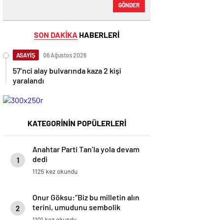
GÖNDER
SON DAKİKA
HABERLERİ
ASAYİŞ
06 Ağustos 2026
57’nci alay bulvarında kaza 2 kişi
yaralandı
KATEGORİNİN POPÜLERLERİ
Anahtar Parti Tan’la yola devam
dedi
1
1125 kez okundu
Onur Göksu:”Biz bu milletin alın
terini, umudunu sembolik
2
rakamlarla tüketen anlayışa
1101 kez okundu