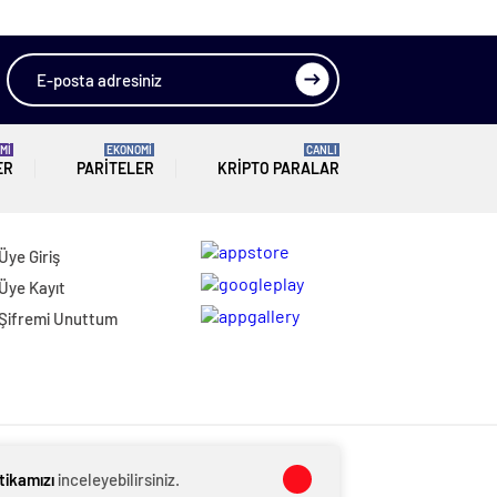
Geleceğini
Kaybeder”
Mİ
EKONOMİ
CANLI
ER
PARITELER
KRIPTO PARALAR
Üye Giriş
Üye Kayıt
Şifremi Unuttum
itikamızı
inceleyebilirsiniz.