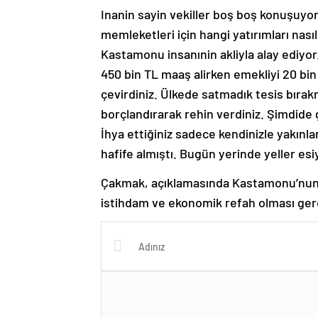
Inanin sayin vekiller boş boş konuşuyorsu
memleketleri için hangi yatırımları nasıl
Kastamonu insanınin akliyla alay ediyo
450 bin TL maaş alirken emekliyi 20 bin
çevirdiniz. Ülkede satmadık tesis bırakm
borçlandırarak rehin verdiniz. Şimdide 
İhya ettiğiniz sadece kendinizle yakınlar
hafife almıştı. Bugün yerinde yeller esi
Çakmak, açıklamasında Kastamonu’nun t
istihdam ve ekonomik refah olması gerek