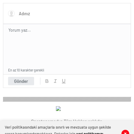
En az 10 karakter gerekli
Gönder
Spontanemedya Tüm Hakları saklıdır.
Veri politikasındaki amaçlarla sınırlı ve mevzuata uygun şekilde
çerez konumlandırmaktayız. Detaylar için
veri politikamızı
0
0