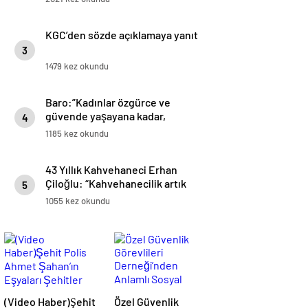
KGC’den sözde açıklamaya yanıt
3
1479 kez okundu
Baro:”Kadınlar özgürce ve
güvende yaşayana kadar,
4
mücadelemiz sürecek”
1185 kez okundu
43 Yıllık Kahvehaneci Erhan
Çiloğlu: “Kahvehanecilik artık
5
bitme noktasına geldi”
1055 kez okundu
(Video Haber)Şehit
Özel Güvenlik