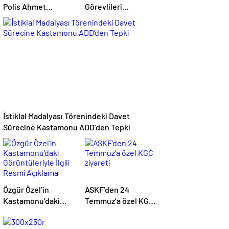
Polis Ahmet
Görevlileri
Şahan’ın Eşyaları
Derneği’nden
Şehitler Müzesi’ne
Anlamlı Sosyal
Bağışlandı
Sorumluluk Etkinliği
İstiklal Madalyası Törenindeki Davet
Sürecine Kastamonu ADD’den Tepki
Özgür Özel’in
ASKF’den 24
Kastamonu’daki
Temmuz’a özel KGC
Görüntüleriyle İlgili
ziyareti
Resmi Açıklama