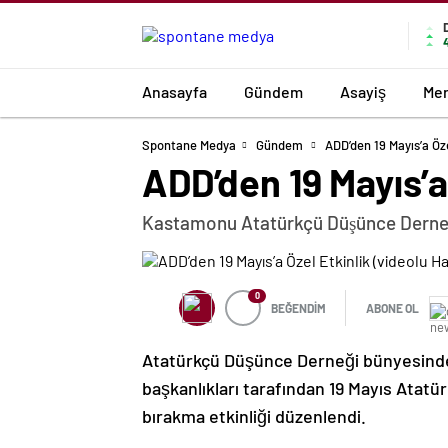
Anasayfa
Gündem
Asayiş
Mer
Spontane Medya
Gündem
ADD’den 19 Mayıs’a Öze
ADD’den 19 Mayıs’a
Kastamonu Atatürkçü Düşünce Derneği 1
0
BEĞENDİM
ABONE OL
Atatürkçü Düşünce Derneği
bünyesind
başkanlıkları tarafından 19 Mayıs Ata
bırakma etkinliği düzenlendi.