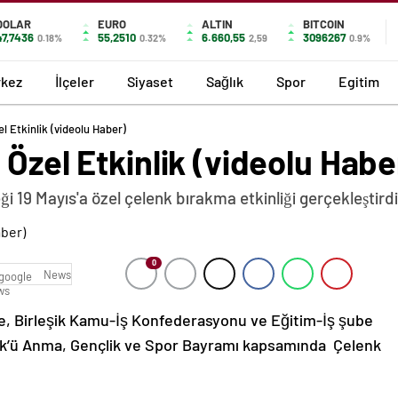
DOLAR
EURO
ALTIN
BITCOIN
47,7436
55,2510
6.660,55
3096267
0.18%
0.32%
2,59
0.9%
kez
İlçeler
Siyaset
Sağlık
Spor
Egitim
l Etkinlik (videolu Haber)
 Özel Etkinlik (videolu Habe
9 Mayıs'a özel çelenk bırakma etkinliği gerçekleştirdi
0
News
e,
Birleşik Kamu-İş Konfederasyonu
ve
Eğitim-İş
şube
türk’ü Anma, Gençlik ve Spor Bayramı kapsamında Çelenk