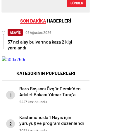
GÖNDER
SON DAKİKA
HABERLERİ
ASAYİŞ
08 Ağustos 2026
57’nci alay bulvarında kaza 2 kişi
yaralandı
KATEGORİNİN POPÜLERLERİ
Baro Başkanı Özgür Demir’den
Adalet Bakanı Yılmaz Tunç’a
1
Ziyaret
2447 kez okundu
Kastamonu’da 1 Mayıs için
yürüyüş ve program düzenlendi
2
2021 kez okundu