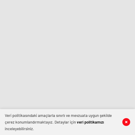
Veri politikasındaki amaçlarla sınırlı ve mevzuata uygun şekilde
çerez konumlandırmaktayız. Detaylar için
veri politikamızı
inceleyebilirsiniz.