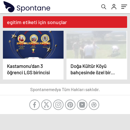
egitim etiketi için sonuçlar
Kastamonu’dan 3
Doğa Kültür Köyü
öğrenci LGS birincisi
bahçesinde özel bir
kolejin sahipleri
ögretmenleri darp etti
Spontanemedya Tüm Hakları saklıdır.