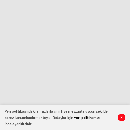
Veri politikasındaki amaçlarla sınırlı ve mevzuata uygun şekilde
çerez konumlandırmaktayız. Detaylar için
veri politikamızı
inceleyebilirsiniz.