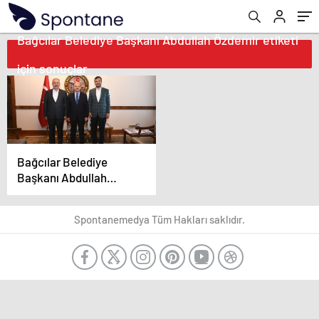
Bağcılar Belediye Başkanı Abdullah Özdemir etiketi
için sonuçlar
Bağcılar Belediye
Başkanı Abdullah
Özdemir Valiliği
ziyaret’te bulundu
Spontanemedya Tüm Hakları saklıdır.