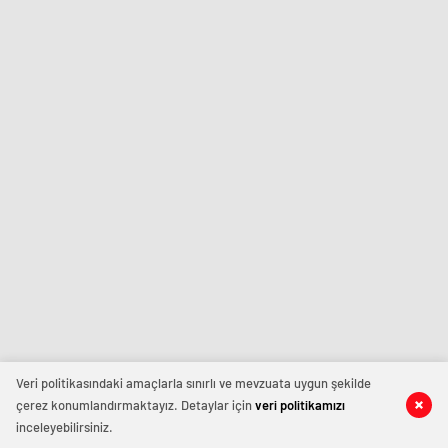
Veri politikasındaki amaçlarla sınırlı ve mevzuata uygun şekilde
çerez konumlandırmaktayız. Detaylar için
veri politikamızı
inceleyebilirsiniz.