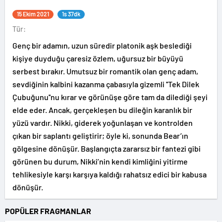
15 Ekim 2021
1s 37dk
Tür:
Genç bir adamın, uzun süredir platonik aşk beslediği
kişiye duyduğu çaresiz özlem, uğursuz bir büyüyü
serbest bırakır. Umutsuz bir romantik olan genç adam,
sevdiğinin kalbini kazanma çabasıyla gizemli ''Tek Dilek
Çubuğunu''nu kırar ve görünüşe göre tam da dilediği şeyi
elde eder. Ancak, gerçekleşen bu dileğin karanlık bir
yüzü vardır. Nikki, giderek yoğunlaşan ve kontrolden
çıkan bir saplantı geliştirir; öyle ki, sonunda Bear’ın
gölgesine dönüşür. Başlangıçta zararsız bir fantezi gibi
görünen bu durum, Nikki’nin kendi kimliğini yitirme
tehlikesiyle karşı karşıya kaldığı rahatsız edici bir kabusa
dönüşür.
POPÜLER FRAGMANLAR