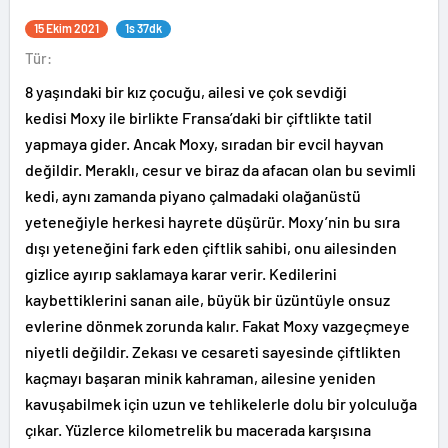
15 Ekim 2021
1s 37dk
Tür:
8 yaşındaki bir kız çocuğu, ailesi ve çok sevdiği
kedisi Moxy ile birlikte Fransa’daki bir çiftlikte tatil
yapmaya gider. Ancak Moxy, sıradan bir evcil hayvan
değildir. Meraklı, cesur ve biraz da afacan olan bu sevimli
kedi, aynı zamanda piyano çalmadaki olağanüstü
yeteneğiyle herkesi hayrete düşürür. Moxy’nin bu sıra
dışı yeteneğini fark eden çiftlik sahibi, onu ailesinden
gizlice ayırıp saklamaya karar verir. Kedilerini
kaybettiklerini sanan aile, büyük bir üzüntüyle onsuz
evlerine dönmek zorunda kalır. Fakat Moxy vazgeçmeye
niyetli değildir. Zekası ve cesareti sayesinde çiftlikten
kaçmayı başaran minik kahraman, ailesine yeniden
kavuşabilmek için uzun ve tehlikelerle dolu bir yolculuğa
çıkar. Yüzlerce kilometrelik bu macerada karşısına