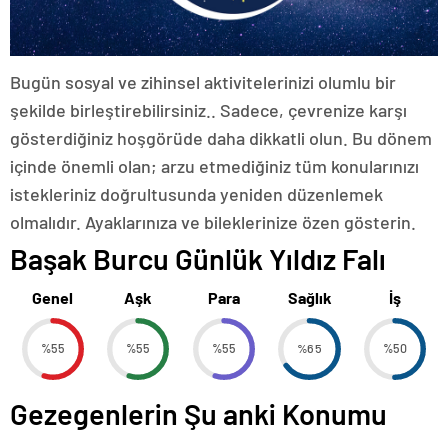
Bugün sosyal ve zihinsel aktivitelerinizi olumlu bir
şekilde birleştirebilirsiniz.. Sadece, çevrenize karşı
gösterdiğiniz hoşgörüde daha dikkatli olun. Bu dönem
içinde önemli olan; arzu etmediğiniz tüm konularınızı
istekleriniz doğrultusunda yeniden düzenlemek
olmalıdır. Ayaklarınıza ve bileklerinize özen gösterin.
Başak Burcu Günlük Yıldız Falı
Genel
Aşk
Para
Sağlık
İş
%55
%55
%55
%65
%50
Gezegenlerin Şu anki Konumu