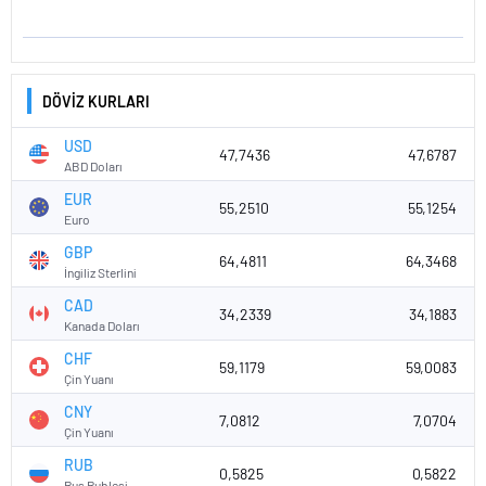
DÖVİZ KURLARI
USD
47,7436
47,6787
ABD Doları
EUR
55,2510
55,1254
Euro
GBP
64,4811
64,3468
İngiliz Sterlini
CAD
34,2339
34,1883
Kanada Doları
CHF
59,1179
59,0083
Çin Yuanı
CNY
7,0812
7,0704
Çin Yuanı
RUB
0,5825
0,5822
Rus Rublesi