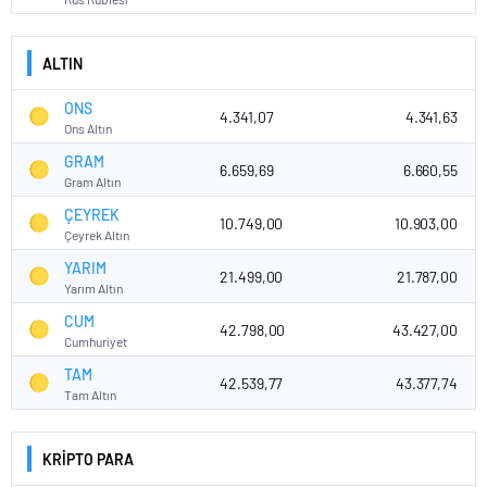
ALTIN
ONS
4.341,07
4.341,63
Ons Altın
GRAM
6.659,69
6.660,55
Gram Altın
ÇEYREK
10.749,00
10.903,00
Çeyrek Altın
YARIM
21.499,00
21.787,00
Yarım Altın
CUM
42.798,00
43.427,00
Cumhuriyet
TAM
42.539,77
43.377,74
Tam Altın
KRİPTO PARA