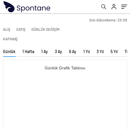
Son Güncelleme: 23:59
ALIŞ
SATIŞ
GÜNLÜK DEĞİŞİM
KAPANIŞ
Günlük
1 Hafta
1 Ay
3 Ay
6 Ay
1 Yıl
3 Yıl
5 Yıl
Tü
Günlük Grafik Tablosu