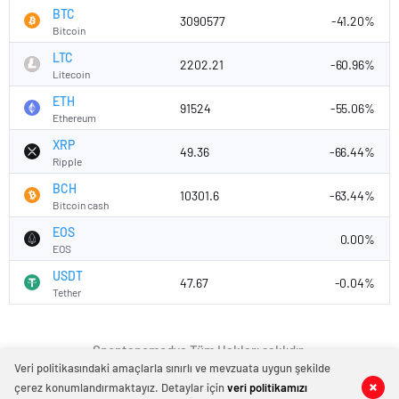
BTC
3090577
-41.20%
Bitcoin
LTC
2202.21
-60.96%
Litecoin
ETH
91524
-55.06%
Ethereum
XRP
49.36
-66.44%
Ripple
BCH
10301.6
-63.44%
Bitcoin cash
EOS
0.00%
EOS
USDT
47.67
-0.04%
Tether
Spontanemedya Tüm Hakları saklıdır.
Veri politikasındaki amaçlarla sınırlı ve mevzuata uygun şekilde
çerez konumlandırmaktayız. Detaylar için
veri politikamızı