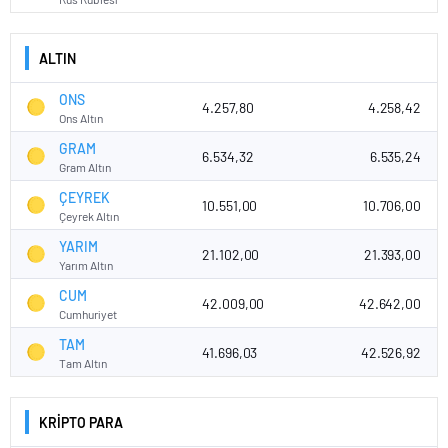
ALTIN
ONS
4.257,80
4.258,42
Ons Altın
GRAM
6.534,32
6.535,24
Gram Altın
ÇEYREK
10.551,00
10.706,00
Çeyrek Altın
YARIM
21.102,00
21.393,00
Yarım Altın
CUM
42.009,00
42.642,00
Cumhuriyet
TAM
41.696,03
42.526,92
Tam Altın
KRİPTO PARA