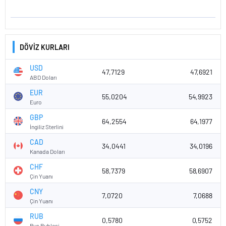
DÖVİZ KURLARI
USD
47,7129
47,6921
ABD Doları
EUR
55,0204
54,9923
Euro
GBP
64,2554
64,1977
İngiliz Sterlini
CAD
34,0441
34,0196
Kanada Doları
CHF
58,7379
58,6907
Çin Yuanı
CNY
7,0720
7,0688
Çin Yuanı
RUB
0,5780
0,5752
Rus Rublesi