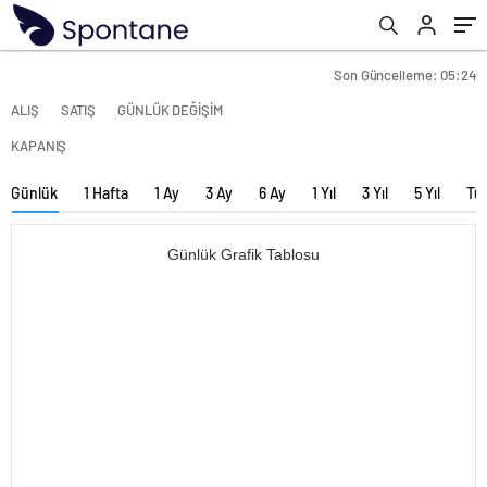
Son Güncelleme: 05:24
ALIŞ
SATIŞ
GÜNLÜK DEĞİŞİM
KAPANIŞ
Günlük
1 Hafta
1 Ay
3 Ay
6 Ay
1 Yıl
3 Yıl
5 Yıl
Tü
Günlük Grafik Tablosu