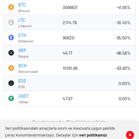
BTC
3066631
-41.65%
Bitcoin
LTC
2174.76
-61.45%
Litecoin
ETH
90620
-55.50%
Ethereum
XRP
49.17
-66.56%
Ripple
BCH
10191.66
-63.83%
Bitcoin cash
EOS
0.00%
EOS
USDT
47.67
0.00%
Tether
Spontanemedya Tüm Hakları saklıdır.
Veri politikasındaki amaçlarla sınırlı ve mevzuata uygun şekilde
çerez konumlandırmaktayız. Detaylar için
veri politikamızı