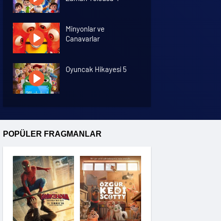
Minyonlar ve
Canavarlar
Oyuncak Hikayesi 5
Özgür Kedi Scotty
POPÜLER FRAGMANLAR
Moana
Hannas 3