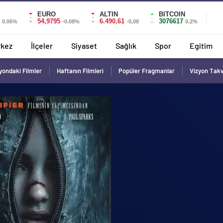
EURO
ALTIN
BITCOIN
54,9795
6.490,61
3076617
0.06%
-0.08%
-0,08
0.2%
kez
İlçeler
Siyaset
Sağlık
Spor
Egitim
yondaki Filmler
Haftanın Filmleri
Popüler Fragmanlar
Vizyon Tak