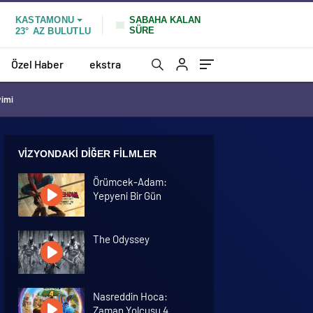
SABAHA KALAN
KASTAMONU
SÜRE
23°
AZ BULUTLU
Özel Haber
ekstra
vimi
VIZYONDAKI DIĞER FILMLER
Örümcek-Adam:
Yepyeni Bir Gün
The Odyssey
Nasreddin Hoca:
Zaman Yolcusu 4