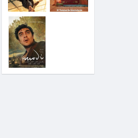
Saplantı
Modi: Deliliğin
Kanadında Üç Gün
Pinokyo: Kanlı Masal
İzci Takımı: Şelalenin
Peşinde